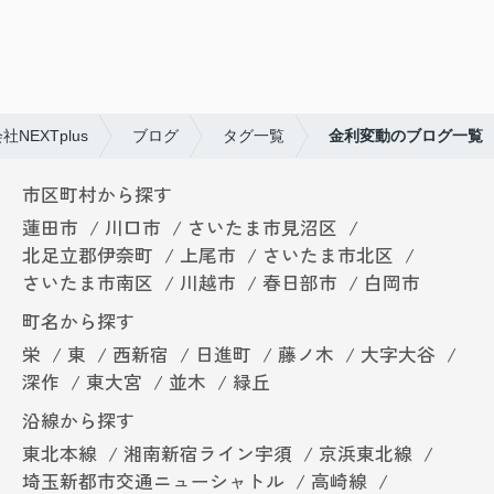
EXTplus
ブログ
タグ一覧
金利変動のブログ一覧
市区町村から探す
蓮田市
川口市
さいたま市見沼区
北足立郡伊奈町
上尾市
さいたま市北区
さいたま市南区
川越市
春日部市
白岡市
町名から探す
栄
東
西新宿
日進町
藤ノ木
大字大谷
深作
東大宮
並木
緑丘
沿線から探す
東北本線
湘南新宿ライン宇須
京浜東北線
埼玉新都市交通ニューシャトル
高崎線