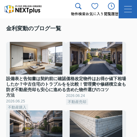
物件検索
お気に入り
閲覧履歴
金利変動のブログ一覧
設備表と告知書は契約前に確認
価格改定物件はお得か値下相場
したか？中古住宅のトラブルを
を比較！管理費や修繕積立金も
防ぎ不動産売却も安心に進める
含めた物件選びのコツ
方法
2026.06.24
2026.06.25
不動産売却
不動産購入