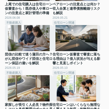
上尾での住宅購入は住宅ローン
ペアローンの注意点とは何か？
仮審査から！既存借入や車ロー
収入合算と連帯債務離婚リスク
ンの注意点と家計管理の準備
も解説
2026.06.08
2026.05.21
不動産購入
住宅ローン関連
団信の比較で迷う蓮田の方へ？
住宅ローン仮審査で審査に落ち
がん団信やワイド団信と住宅ロ
る理由は？借入状況が与える影
ーン保証の違いを解説
響と見直しポイント
2026.05.19
2026.05.10
不動産購入
住宅ローン関連
家探しが長引く人必見？物件探
住宅ローンはいくらなら無理な
しコツと条件整理でポータル見
く買える？年収・年齢別の考え