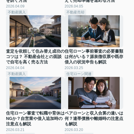
を防ぐ方法
えて売却準備を進める方法
2026.04.09
2026.04.05
不動産購入
不動産売却
査定を依頼して住み替え成功の
住宅ローン事前審査の必要書類
コツは？ 不動産会社との面談
は何がいる？源泉徴収票や既存
で自宅を高く売る方法
借入の状況申告も解説
2026.04.04
2026.03.25
不動産購入
住宅ローン関連
住宅ローン審査で転職や育休は
ペアローンと収入合算の違いは
NGか？自営業や借入追加時の
何？連帯債務や離婚時の注意点
注意点も解説
も解説
2026.03.21
2026.03.20