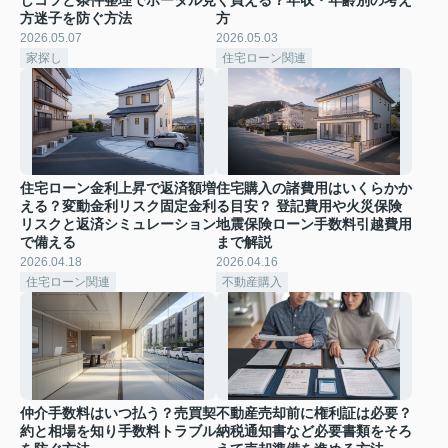
方迷子を防ぐ方法
方
2026.05.07
2026.05.03
家探し
住宅ローン関連
住宅ローン金利上昇で返済額増
住宅購入の諸費用はいくらかか
える？変動金利リスク固定金利
る目安？ 登記費用や火災保険
リスクと返済シミュレーション
地震保険ローン手数料引越費用
で備える
まで解説
2026.04.18
2026.04.16
住宅ローン関連
不動産購入
仲介手数料はいつ払う？売買契
不動産売却前に権利証は必要？
約と相場を知り手数料トラブル
納税通知書など必要書類をそろ