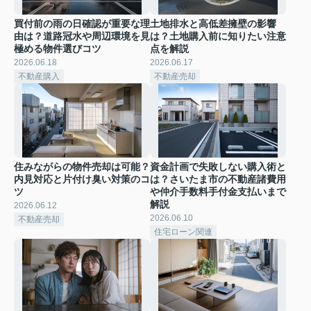
買付前の雨の日確認が重要な理
土地排水と高低差擁壁の影響
由は？道路冠水や周辺環境を見
は？土地購入前に知りたい注意
極める物件選びコツ
点を解説
2026.06.18
2026.06.17
不動産購入
不動産売却
住みながらの物件売却は可能？
資金計画で失敗しない購入術と
内見対応と片付け臭い対策のコ
は？さいたま市の不動産諸費用
ツ
や仲介手数料手付金支払いまで
解説
2026.06.12
2026.06.10
不動産売却
住宅ローン関連