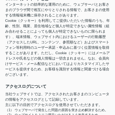
インターネットの効率的な運用のために、ウェブサーバとお客さ
まのブラウザ間で相互にやりとりされる情報で、お客さまの使用
する情報端末機に保存されることがあります。
Cookie（クッキー）を利用してご提供いただいた情報のうち、年
齢、性別、職業、居住地域など個人が特定できない属性情報（組
み合わせることによっても個人が特定できないものに限られま
す）、端末情報、ウェブサイト内におけるユーザーの行動履歴
（アクセスしたURL、コンテンツ、参照順など）およびスマート
フォン等利用時のユーザー承諾・申込みに基づく位置情報を取得
することがあります。ただし、Cookie（クッキー）にはメールア
ドレスや氏名などの個人情報は一切含まれません。なお、会員向
けサービス・メール配信などにおいてはよりカスタマイズしたサ
ービスを提供するため、お客様を識別する情報と関連づける場合
がございます。
アクセスログについて
当社ウェブサイトでは、アクセスされたお客さまのコンピュータ
の情報をアクセスログとして記録しています。
主に以下の目的でアクセスログを使用させていただきます。
（1） ウェブサーバで発生した問題の原因を突き止め解決するため。
（2） ウェブサイトをよりご満足いただけるよう改良するため。