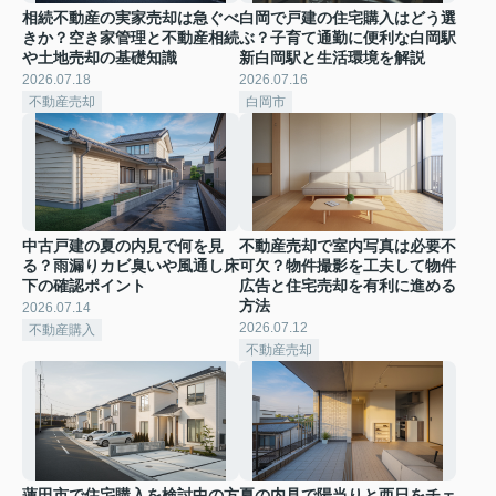
相続不動産の実家売却は急ぐべ
白岡で戸建の住宅購入はどう選
きか？空き家管理と不動産相続
ぶ？子育て通勤に便利な白岡駅
や土地売却の基礎知識
新白岡駅と生活環境を解説
2026.07.18
2026.07.16
不動産売却
白岡市
中古戸建の夏の内見で何を見
不動産売却で室内写真は必要不
る？雨漏りカビ臭いや風通し床
可欠？物件撮影を工夫して物件
下の確認ポイント
広告と住宅売却を有利に進める
方法
2026.07.14
2026.07.12
不動産購入
不動産売却
蓮田市で住宅購入を検討中の方
夏の内見で陽当りと西日をチェ