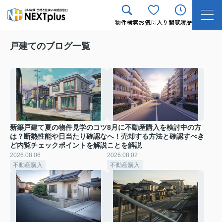
物件検索
お気に入り
閲覧履歴
戸建てのブログ一覧
新築戸建て夏の物件見学のコツ
8月に不動産購入を検討中の方
は？断熱性能や日当たり確認な
へ！売却する方法と確認すべき
ど内覧チェックポイントを解説
ことを解説
2026.08.06
2026.08.02
不動産購入
不動産購入