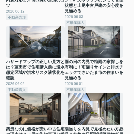
ツ
状態と上尾中古戸建の安心度を
見極める
2026.06.12
2026.06.03
不動産売却
不動産購入
ハザードマップの正しい見方と
雨の日の内見で梅雨の家探しを
は？蓮田市で住宅購入前に浸水
有利に！雨漏りサインと排水チ
想定区域や洪水リスク液状化を
ェックでさいたま市の住まいを
確認
見極める
2026.06.02
2026.06.01
不動産購入
不動産購入
築浅なのに価格が安い中古住宅
陽当りを内見で見極めたい方必