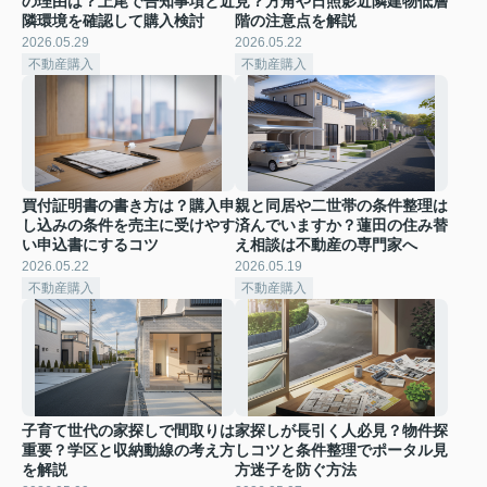
の理由は？上尾で告知事項と近
見？方角や日照影近隣建物低層
隣環境を確認して購入検討
階の注意点を解説
2026.05.29
2026.05.22
不動産購入
不動産購入
買付証明書の書き方は？購入申
親と同居や二世帯の条件整理は
し込みの条件を売主に受けやす
済んでいますか？蓮田の住み替
い申込書にするコツ
え相談は不動産の専門家へ
2026.05.22
2026.05.19
不動産購入
不動産購入
子育て世代の家探しで間取りは
家探しが長引く人必見？物件探
重要？学区と収納動線の考え方
しコツと条件整理でポータル見
を解説
方迷子を防ぐ方法