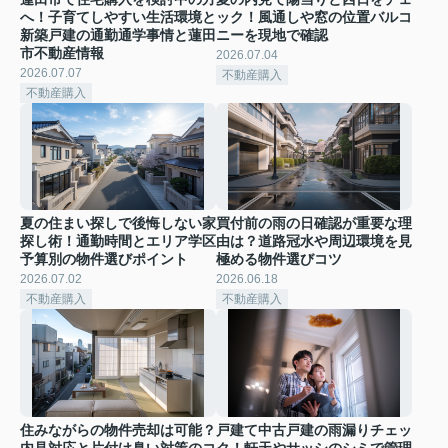
へ！子育てしやすい生活環境と
ック！風通しや窓の位置バルコ
新築戸建の通勤通学事情と蓮田
ニーを現地で確認
市不動産情報
2026.07.04
2026.07.07
不動産購入
不動産購入
夏の住まい探しで後悔しない家
買付前の雨の日確認が重要な理
探し術！通勤時間とエリア学区
由は？道路冠水や周辺環境を見
予算別の物件選びポイント
極める物件選びコツ
2026.07.02
2026.06.18
不動産購入
不動産購入
住みながらの物件売却は可能？
戸建て中古戸建の雨漏りチェッ
内見対応と片付け臭い対策のコ
ク！軒天やサッシのシミで管理