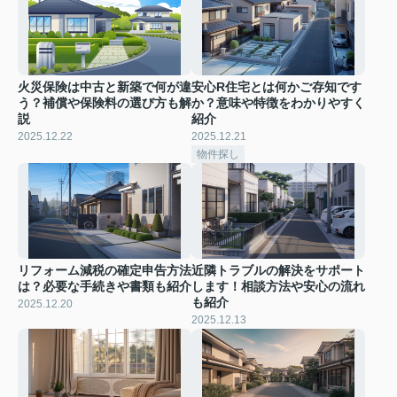
火災保険は中古と新築で何が違
安心R住宅とは何かご存知です
う？補償や保険料の選び方も解
か？意味や特徴をわかりやすく
説
紹介
2025.12.22
2025.12.21
物件探し
リフォーム減税の確定申告方法
近隣トラブルの解決をサポート
は？必要な手続きや書類も紹介
します！相談方法や安心の流れ
も紹介
2025.12.20
2025.12.13