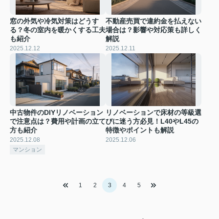
窓の外気や冷気対策はどうす
不動産売買で違約金を払えない
る？冬の室内を暖かくする工夫
場合は？影響や対応策も詳しく
も紹介
解説
2025.12.12
2025.12.11
中古物件のDIYリノベーション
リノベーションで床材の等級選
で注意点は？費用や計画の立て
びに迷う方必見！L40やL45の
方も紹介
特徴やポイントも解説
2025.12.08
2025.12.06
マンション
1
2
3
4
5