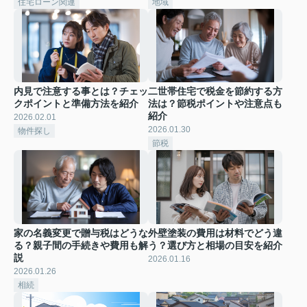
住宅ローン関連
地域
内見で注意する事とは？チェッ
二世帯住宅で税金を節約する方
クポイントと準備方法を紹介
法は？節税ポイントや注意点も
紹介
2026.02.01
2026.01.30
物件探し
節税
家の名義変更で贈与税はどうな
外壁塗装の費用は材料でどう違
る？親子間の手続きや費用も解
う？選び方と相場の目安を紹介
説
2026.01.16
2026.01.26
相続