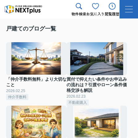
物件検索
お気に入り
閲覧履歴
戸建てのブログ一覧
「仲介手数料無料」より大切な
買付で抑えたい条件やお申込み
こと
の流れは？引渡やローン条件価
格交渉も解説
2026.02.25
2026.02.23
仲介手数料
不動産購入