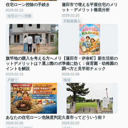
住宅ローン控除の手続き
蓮田市で増える平屋住宅のメリ
ット・デメリット徹底分析
2026.02.22
2026.02.20
住宅ローン控除
不動産購入
旗竿地の購入を考える方へメリ
【蓮田市・伊奈町】新生活前の
ットデメリットは？選ぶ際のポ
準備に効く：保育園・幼稚園の
イントを解説
調べ方と見学前チェック
2026.02.15
2026.02.08
戸建て
地域
あなたの住宅ローン危険度判定
久喜市ってどういう街？
2026.02.06
2026.02.02