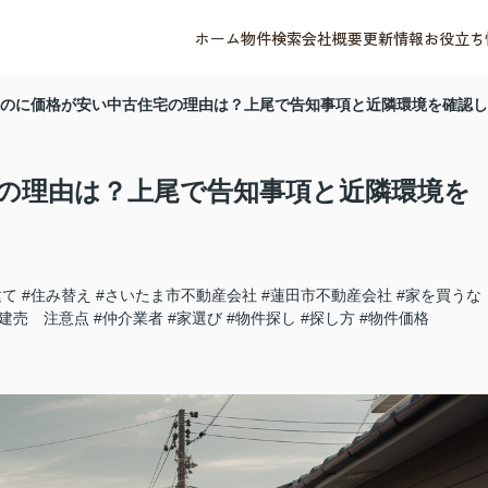
ホーム
物件検索
会社概要
更新情報
お役立ち
のに価格が安い中古住宅の理由は？上尾で告知事項と近隣環境を確認し
の理由は？上尾で告知事項と近隣環境を
建て
#住み替え
#さいたま市不動産会社
#蓮田市不動産会社
#家を買うな
築建売 注意点
#仲介業者
#家選び
#物件探し
#探し方
#物件価格