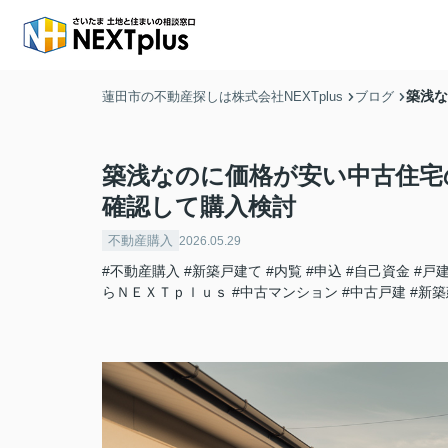
築浅な
蓮田市の不動産探しは株式会社NEXTplus
ブログ
築浅なのに価格が安い中古住宅
確認して購入検討
不動産購入
2026.05.29
#不動産購入
#新築戸建て
#内覧
#申込
#自己資金
#戸
らＮＥＸＴｐｌｕｓ
#中古マンション
#中古戸建
#新