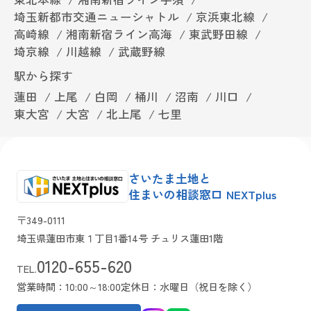
埼玉新都市交通ニューシャトル
京浜東北線
高崎線
湘南新宿ライン高海
東武野田線
埼京線
川越線
武蔵野線
駅から探す
蓮田
上尾
白岡
桶川
沼南
川口
東大宮
大宮
北上尾
七里
さいたま土地と
住まいの相談窓口 NEXTplus
〒349-0111
埼玉県蓮田市東１丁目1番14号 チュリス蓮田1階
0120-655-620
TEL.
営業時間：10:00～18:00
定休日：水曜日（祝日を除く）