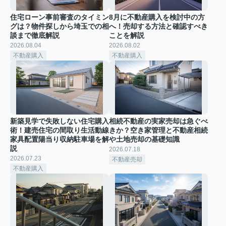
住宅ローン事前審査のタイミン
8月に不動産購入を検討中の方
グは？物件探しから埼玉での相
へ！売却する方法と確認すべき
談まで徹底解説
ことを解説
2026.08.04
2026.08.02
不動産購入
不動産購入
新築見学で失敗しない住宅購入
相続不動産の実家売却は急ぐべ
術！建売住宅の間取り生活動線
きか？空き家管理と不動産相続
家具配置陽当り収納駐車場を解
や土地売却の基礎知識
説
2026.07.18
2026.07.23
不動産売却
不動産購入