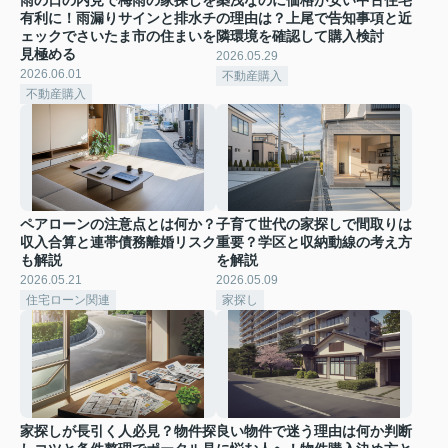
有利に！雨漏りサインと排水チ
の理由は？上尾で告知事項と近
ェックでさいたま市の住まいを
隣環境を確認して購入検討
見極める
2026.05.29
2026.06.01
不動産購入
不動産購入
ペアローンの注意点とは何か？
子育て世代の家探しで間取りは
収入合算と連帯債務離婚リスク
重要？学区と収納動線の考え方
も解説
を解説
2026.05.21
2026.05.09
住宅ローン関連
家探し
家探しが長引く人必見？物件探
良い物件で迷う理由は何か判断