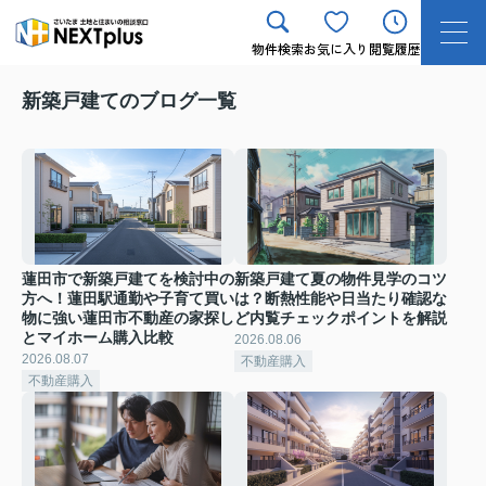
物件検索
お気に入り
閲覧履歴
新築戸建てのブログ一覧
蓮田市で新築戸建てを検討中の
新築戸建て夏の物件見学のコツ
方へ！蓮田駅通勤や子育て買い
は？断熱性能や日当たり確認な
物に強い蓮田市不動産の家探し
ど内覧チェックポイントを解説
とマイホーム購入比較
2026.08.06
2026.08.07
不動産購入
不動産購入