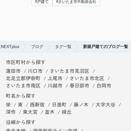
#戸建て
#さいたま市不動産会社
XTplus
ブログ
タグ一覧
新築戸建てのブログ一覧
市区町村から探す
蓮田市
川口市
さいたま市見沼区
北足立郡伊奈町
上尾市
さいたま市北区
さいたま市南区
川越市
春日部市
白岡市
町名から探す
栄
東
西新宿
日進町
藤ノ木
大字大谷
深作
東大宮
並木
緑丘
沿線から探す
東北本線
湘南新宿ライン宇須