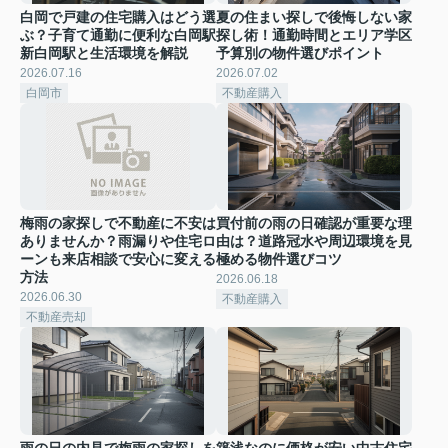
白岡で戸建の住宅購入はどう選
夏の住まい探しで後悔しない家
ぶ？子育て通勤に便利な白岡駅
探し術！通勤時間とエリア学区
新白岡駅と生活環境を解説
予算別の物件選びポイント
2026.07.16
2026.07.02
白岡市
不動産購入
梅雨の家探しで不動産に不安は
買付前の雨の日確認が重要な理
ありませんか？雨漏りや住宅ロ
由は？道路冠水や周辺環境を見
ーンも来店相談で安心に変える
極める物件選びコツ
方法
2026.06.18
2026.06.30
不動産購入
不動産売却
雨の日の内見で梅雨の家探しを
築浅なのに価格が安い中古住宅