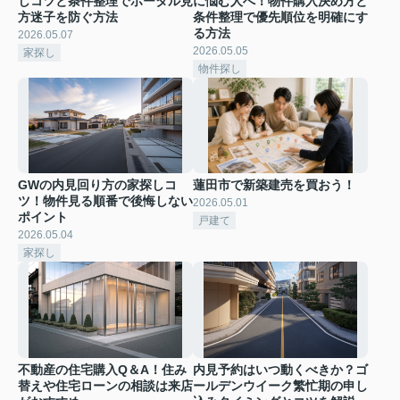
しコツと条件整理でポータル見
に悩む人へ！物件購入決め方と
方迷子を防ぐ方法
条件整理で優先順位を明確にす
る方法
2026.05.07
2026.05.05
家探し
物件探し
GWの内見回り方の家探しコ
蓮田市で新築建売を買おう！
ツ！物件見る順番で後悔しない
2026.05.01
ポイント
戸建て
2026.05.04
家探し
不動産の住宅購入Q＆A！住み
内見予約はいつ動くべきか？ゴ
替えや住宅ローンの相談は来店
ールデンウイーク繁忙期の申し