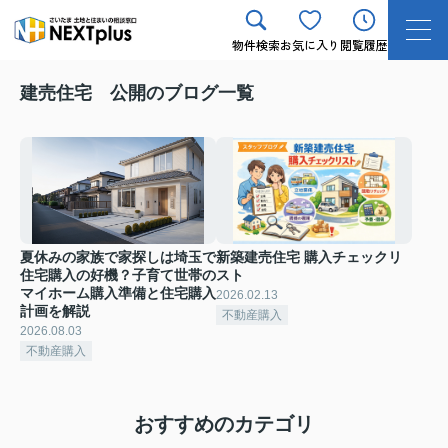
物件検索
お気に入り
閲覧履歴
建売住宅 公開のブログ一覧
夏休みの家族で家探しは埼玉で
新築建売住宅 購入チェックリ
住宅購入の好機？子育て世帯の
スト
マイホーム購入準備と住宅購入
2026.02.13
計画を解説
不動産購入
2026.08.03
不動産購入
おすすめのカテゴリ