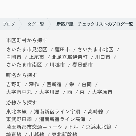
ブログ
タグ一覧
新築戸建 チェックリストのブログ一覧
市区町村から探す
さいたま市見沼区
蓮田市
さいたま市北区
白岡市
上尾市
北足立郡伊奈町
川口市
さいたま市南区
川越市
春日部市
町名から探す
吉野町
深作
西新宿
栄
白岡
大字南中丸
大字川島
西
東
大字原市
沿線から探す
東北本線
湘南新宿ライン宇須
高崎線
東武野田線
湘南新宿ライン高海
埼玉新都市交通ニューシャトル
京浜東北線
埼京線
川越線
東北新幹線