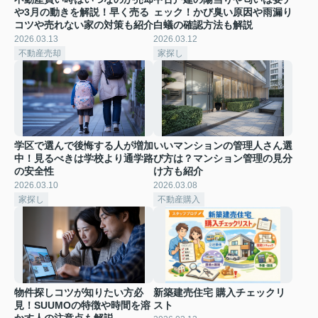
や3月の動きを解説！早く売る
ェック！かび臭い原因や雨漏り
コツや売れない家の対策も紹介
白蟻の確認方法も解説
2026.03.13
2026.03.12
不動産売却
家探し
学区で選んで後悔する人が増加
いいマンションの管理人さん選
中！見るべきは学校より通学路
び方は？マンション管理の見分
の安全性
け方も紹介
2026.03.10
2026.03.08
家探し
不動産購入
物件探しコツが知りたい方必
新築建売住宅 購入チェックリ
見！SUUMOの特徴や時間を溶
スト
かす人の注意点も解説