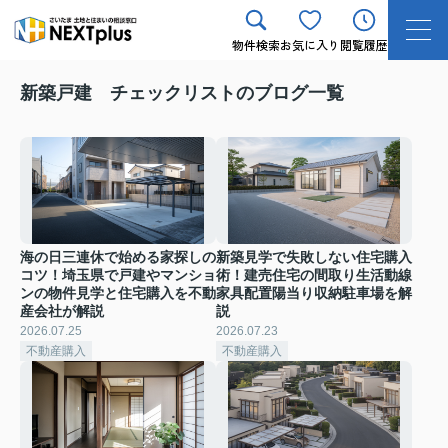
物件検索
お気に入り
閲覧履歴
新築戸建 チェックリストのブログ一覧
海の日三連休で始める家探しの
新築見学で失敗しない住宅購入
コツ！埼玉県で戸建やマンショ
術！建売住宅の間取り生活動線
ンの物件見学と住宅購入を不動
家具配置陽当り収納駐車場を解
産会社が解説
説
2026.07.25
2026.07.23
不動産購入
不動産購入