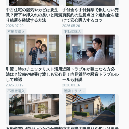
中古住宅の湿気やカビは要注
手付金や手付解除で損しない売
意？床下や押入れの臭いと雨漏
買契約の注意点は？違約金を避
り結露を確認する方法
けて安心購入するコツ
2026.07.20
2026.05.26
不動産購入
不動産購入
引渡し時のチェックリスト活用
近隣トラブルが気になる方必
法は？設備や鍵受け渡しも安心
見！内見質問や騒音トラブルル
して確認
ールも解説
2026.03.19
2026.03.16
不動産購入
近隣トラブル
不動産買い時はいつなのか売却
中古戸建の陽当りや匂いは要チ