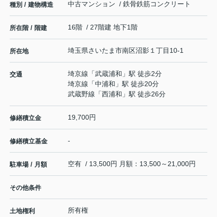
中古マンション / 鉄骨鉄筋コンクリート
種別 / 建物構造
16階 / 27階建 地下1階
所在階 / 階建
埼玉県
さいたま市南区
沼影
１丁目10-1
所在地
埼京線
「
武蔵浦和
」駅 徒歩2分
交通
埼京線
「
中浦和
」駅 徒歩20分
武蔵野線
「
西浦和
」駅 徒歩26分
19,700円
修繕積立金
-
修繕積立基金
空有 / 13,500円 月額：13,500～21,000円
駐車場 / 月額
その他条件
所有権
土地権利