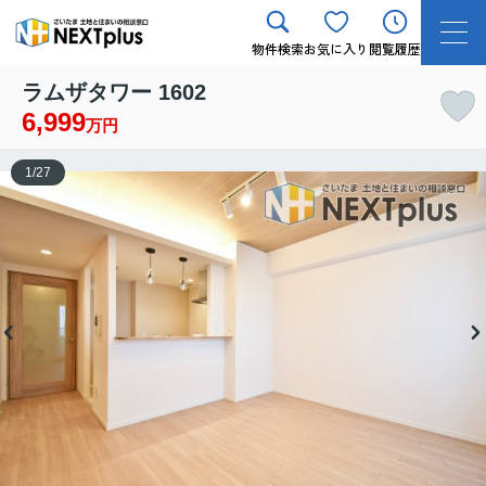
物件検索
お気に入り
閲覧履歴
ラムザタワー 1602
6,999
万円
1
/
27