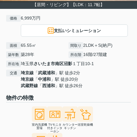
【居間・リビング】【LDK：11.7帖】
6,999万円
価格
支払いシミュレーション
65.55㎡
2LDK＋S(納戸)
面積
間取り
築28年
16階/27階建
築年数
所在階
埼玉県
さいたま市南区
沼影
１丁目10-1
所在地
埼京線
「
武蔵浦和
」駅 徒歩2分
交通
埼京線
「
中浦和
」駅 徒歩20分
武蔵野線
「
西浦和
」駅 徒歩26分
物件の特徴
室内洗濯機
TVモニタ
カウンター
浴室乾燥機
置場
付きインタ
キッチン
ーホン