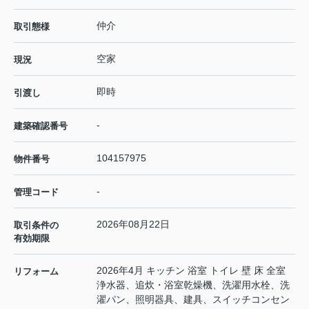
仲介
取引態様
空家
現況
即時
引渡し
-
建築確認番号
104157975
物件番号
-
管理コード
2026年08月22日
取引条件の
有効期限
2026年4月 キッチン 浴室 トイレ 壁 床 全室
リフォーム
浄水器、追炊・浴室乾燥機、洗濯用水栓、洗
濯パン、照明器具、建具、スイッチコンセン