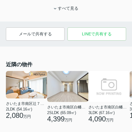
すべて見る
メールで共有する
LINEで共有する
近隣の物件
さいたま市南区辻７丁目
さいたま市南区白幡４丁目
さいたま市南区白幡５丁目
2LDK (54.16㎡)
3
2SLDK (65.09㎡)
3LDK (67.16㎡)
2,080
万円
4,399
4,090
万円
万円