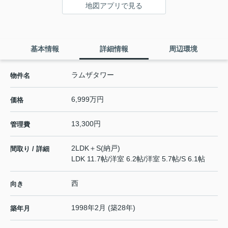
地図アプリで見る
基本情報
詳細情報
周辺環境
ラムザタワー
物件名
6,999万円
価格
13,300円
管理費
2LDK＋S(納戸)
間取り / 詳細
LDK 11.7帖
/
洋室 6.2帖
/
洋室 5.7帖
/
S 6.1帖
西
向き
1998年2月 (築28年)
築年月