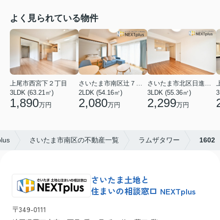
よく見られている物件
上尾市西宮下２丁目
さいたま市南区辻７丁目
さいたま市北区日進町２丁目
3LDK (63.21㎡)
2LDK (54.16㎡)
3LDK (55.36㎡)
3
1,890
2,080
2,299
万円
万円
万円
us
さいたま市南区の不動産一覧
ラムザタワー
1602
さいたま土地と
住まいの相談窓口 NEXTplus
〒349-0111