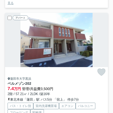
見る
アパート
蓮田市大字黒浜
ベルメゾン
202
7.4
万円
管理/共益費3,500円
2階 / 57.21㎡ / 2LDK /築16年
東北本線「蓮田」駅 バス5分 「宿上」 停歩7分
バス・トイレ別
室内洗濯機置場
エアコン
バルコニー
フローリング
駐輪場