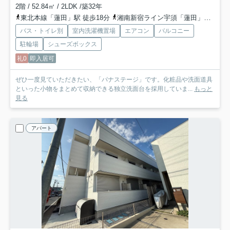
2階 / 52.84㎡ / 2LDK /築32年
東北本線「蓮田」駅 徒歩18分
湘南新宿ライン宇須「蓮田」駅 徒歩18分
バス・トイレ別
室内洗濯機置場
エアコン
バルコニー
駐輪場
シューズボックス
礼0
即入居可
ぜひ一度見ていただきたい、「パナステージ」です。化粧品や洗面道具
といった小物をまとめて収納できる独立洗面台を採用していま...
もっと
見る
アパート