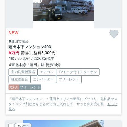
NEW
蓮田市桜台
蓮田木下マンション
403
5
万円
管理/共益費3,000円
4階 / 39.30㎡ / 2DK /築41年
東北本線「蓮田」駅 徒歩14分
室内洗濯機置場
エアコン
TVモニタ付インターホン
独立洗面台
エレベーター
フリーレント
敷礼0
フリーレント
「蓮田木下マンション」：蓮田市エリアの新居にピッタリ。化粧品やス
タイリング剤などをまとめて出し入れして、サッと身支度を整...
もっと
見る
アパート