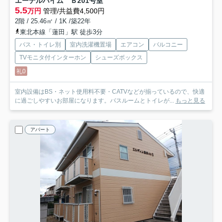
エーデルハイム Ｂ
201号室
5.5
万円
管理/共益費4,500円
2階 / 25.46㎡ / 1K /築22年
東北本線「蓮田」駅 徒歩3分
バス・トイレ別
室内洗濯機置場
エアコン
バルコニー
TVモニタ付インターホン
シューズボックス
礼0
室内設備はBS・ネット使用料不要・CATVなどが揃っているので、快適
に過ごしやすいお部屋になります。バスルームとトイレが...
もっと見る
アパート