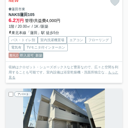
NEW
蓮田市東
NAKS蓮田
105
6.2
万円
管理/共益費4,000円
1階 / 20.00㎡ / 1K /新築
東北本線「蓮田」駅 徒歩5分
バス・トイレ別
室内洗濯機置場
エアコン
フローリング
電気有
TVモニタ付インターホン
敷礼0
即入居可
新築
収納はクロゼット・シューズボックスなど豊富なので、広々と空間を利
用することも可能です。室内設備は浴室乾燥機・洗面所独立な...
もっと
見る
アパート