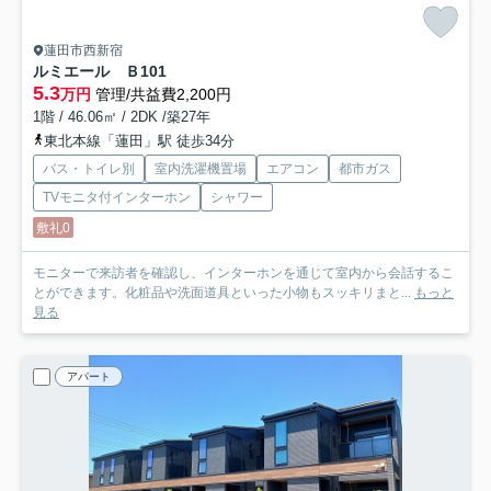
蓮田市西新宿
ルミエール Ｂ
101
5.3
万円
管理/共益費2,200円
1階 / 46.06㎡ / 2DK /築27年
東北本線「蓮田」駅 徒歩34分
バス・トイレ別
室内洗濯機置場
エアコン
都市ガス
TVモニタ付インターホン
シャワー
敷礼0
モニターで来訪者を確認し、インターホンを通じて室内から会話するこ
とができます。化粧品や洗面道具といった小物もスッキリまと...
もっと
見る
アパート