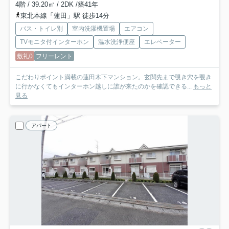
4階 / 39.20㎡ / 2DK /築41年
東北本線「蓮田」駅 徒歩14分
バス・トイレ別
室内洗濯機置場
エアコン
TVモニタ付インターホン
温水洗浄便座
エレベーター
敷礼0
フリーレント
こだわりポイント満載の蓮田木下マンション。玄関先まで覗き穴を覗き
に行かなくてもインターホン越しに誰が来たのかを確認できる...
もっと
見る
アパート