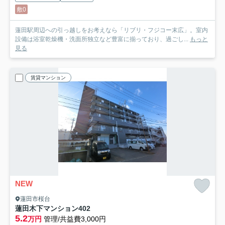
敷0
蓮田駅周辺への引っ越しをお考えなら「リブリ・フジコー末広」。室内
設備は浴室乾燥機・洗面所独立など豊富に揃っており、過ごし...
もっと
見る
賃貸マンション
NEW
蓮田市桜台
蓮田木下マンション
402
5.2
万円
管理/共益費3,000円