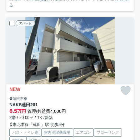
る
アパート
NEW
蓮田市東
NAKS蓮田
201
6.5
万円
管理/共益費4,000円
2階 / 20.00㎡ / 1K /新築
東北本線「蓮田」駅 徒歩5分
バス・トイレ別
室内洗濯機置場
エアコン
フローリング