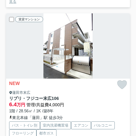
見る
賃貸マンション
NEW
蓮田市末広
リブリ・フジコー末広
106
6.4
万円
管理/共益費4,000円
1階 / 28.56㎡ / 1K /築8年
東北本線「蓮田」駅 徒歩3分
バス・トイレ別
室内洗濯機置場
エアコン
バルコニー
フローリング
都市ガス