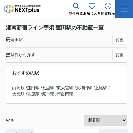
物件検索
お気に入り
閲覧履歴
湘南新宿ライン宇須 蓮田駅の不動産一覧
蓮田駅
変更
条件から探す
変更
おすすめの駅
白岡駅
/
蓮田駅
/
七里駅
/
東大宮駅
/
大和田駅
/
上尾駅
/
大宮駅
/
宮原駅
/
原市駅
/
新白岡駅
62
件