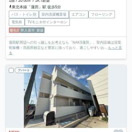
1階 / 20.00㎡ / 1K /新築
東北本線「蓮田」駅 徒歩5分
バス・トイレ別
室内洗濯機置場
エアコン
フローリング
電気有
TVモニタ付インターホン
敷礼0
即入居可
新築
蓮田駅周辺への引っ越しをお考えなら「NAKS蓮田」。室内設備は浴室
乾燥機・洗面所独立など豊富に揃っており、過ごしやすいお...
もっと見
る
アパート