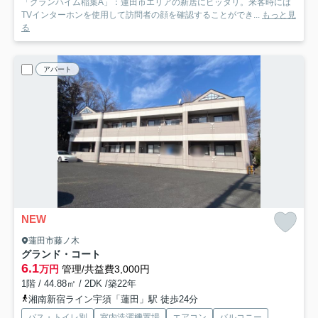
「グランハイム稲葉A」：蓮田市エリアの新居にピッタリ。来客時には
TVインターホンを使用して訪問者の顔を確認することができ...
もっと見
る
アパート
NEW
蓮田市藤ノ木
グランド・コート
6.1
万円
管理/共益費3,000円
1階 / 44.88㎡ / 2DK /築22年
湘南新宿ライン宇須「蓮田」駅 徒歩24分
バス・トイレ別
室内洗濯機置場
エアコン
バルコニー