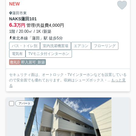
NEW
蓮田市東
NAKS蓮田
101
6.3
万円
管理/共益費4,000円
1階 / 20.00㎡ / 1K /新築
東北本線「蓮田」駅 徒歩5分
バス・トイレ別
室内洗濯機置場
エアコン
フローリング
電気有
TVモニタ付インターホン
敷礼0
即入居可
新築
セキュリティ面は、オートロック・TVインターホンなどを設置している
ので安全面でも優れております。収納はシューズボックス・...
もっと見
る
アパート