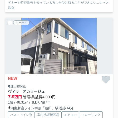
ドキーや暗証番号を知っている方しか受け取ることができない...
もっと
見る
アパート
NEW
蓮田市関山
ヴィラ アカラージュ
7.9
万円
管理/共益費4,000円
1階 / 48.31㎡ / 1LDK /築7年
湘南新宿ライン宇須「蓮田」駅 徒歩14分
バス・トイレ別
室内洗濯機置場
エアコン
フローリング