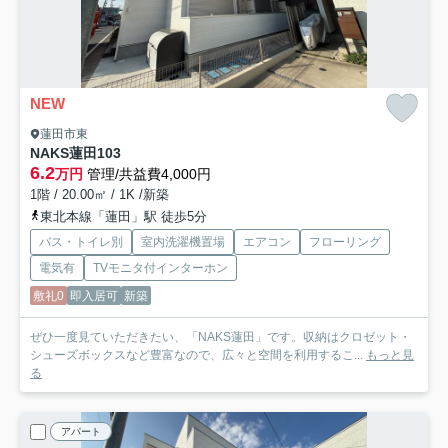
NEW
蓮田市東
NAKS蓮田
103
6.2
万円
管理/共益費4,000円
1階 / 20.00㎡ / 1K /新築
東北本線「蓮田」駅 徒歩5分
バス・トイレ別
室内洗濯機置場
エアコン
フローリング
電気有
TVモニタ付インターホン
敷礼0
即入居可
新築
ぜひ一度見ていただきたい、「NAKS蓮田」です。収納はクロゼット・
シューズボックスなど豊富なので、広々と空間を利用するこ...
もっと見
る
アパート