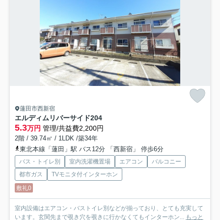
蓮田市西新宿
エルディムリバーサイド
204
5.3
万円
管理/共益費2,200円
2階 / 39.74㎡ / 1LDK /築34年
東北本線「蓮田」駅 バス12分 「西新宿」 停歩6分
バス・トイレ別
室内洗濯機置場
エアコン
バルコニー
都市ガス
TVモニタ付インターホン
敷礼0
室内設備はエアコン・バストイレ別などが揃っており、とても充実して
います。玄関先まで覗き穴を覗きに行かなくてもインターホン...
もっと