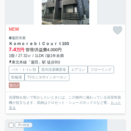
NEW
蓮田市東
ＫｏｍｏｒｅｂｉＣｏｕｒｔ
103
7.4
万円
管理/共益費4,000円
1階 / 27.32㎡ / 1LDK /築1年未満
東北本線「蓮田」駅 徒歩9分
バス・トイレ別
室内洗濯機置場
エアコン
フローリング
駐輪場
TVモニタ付インターホン
敷礼0
洗濯物を急いで乾かしたいときには、この物件に備わっている浴室乾燥
機が役立ちます。収納はクロゼット・シューズボックスなど豊...
もっと
見る
アパート