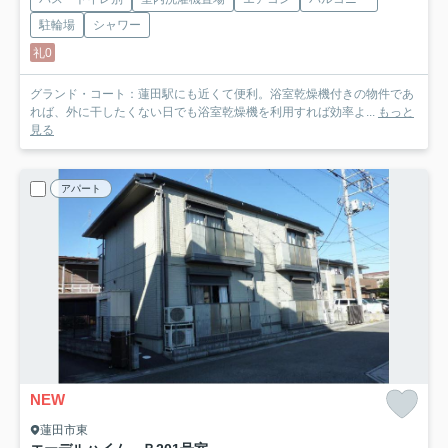
駐輪場
シャワー
礼0
グランド・コート：蓮田駅にも近くて便利。浴室乾燥機付きの物件であ
れば、外に干したくない日でも浴室乾燥機を利用すれば効率よ...
もっと
見る
アパート
NEW
蓮田市東