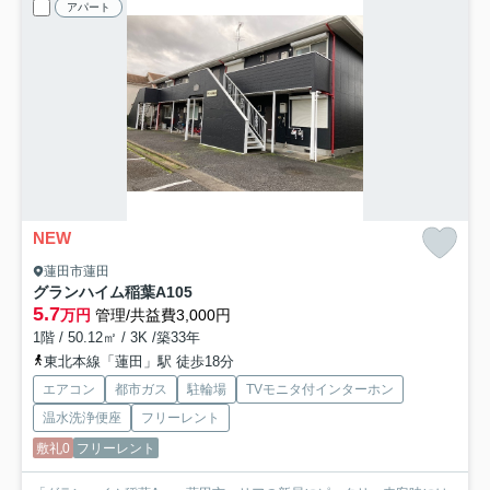
アパート
NEW
蓮田市蓮田
グランハイム稲葉A
105
5.7
万円
管理/共益費3,000円
1階 / 50.12㎡ / 3K /築33年
東北本線「蓮田」駅 徒歩18分
エアコン
都市ガス
駐輪場
TVモニタ付インターホン
温水洗浄便座
フリーレント
敷礼0
フリーレント