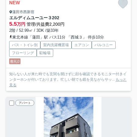
NEW
蓮田市西新宿
エルディムユーユー３
202
5.5
万円
管理/共益費2,200円
2階 / 52.99㎡ / 3DK /築33年
東北本線「蓮田」駅 バス11分 「西城３」 停歩10分
バス・トイレ別
室内洗濯機置場
エアコン
バルコニー
フローリング
駐輪場
敷礼0
知らない人が来た時でも玄関を開けずに顔を確認できるモニター付きイ
ンターホンが付いております。忙しい朝でも鏡を見ながらサッ...
もっと
見る
アパート