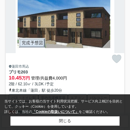
蓮田市馬込
プリモ
203
10.45
万円
管理/共益費4,000円
2階 / 62.10㎡ / 3LDK /予定
東北本線「蓮田」駅 徒歩20分
バス・トイレ別
室内洗濯機置場
エアコン
バルコニー
当サイトでは、お客様の当サイト利用状況把握、サービス向上検討を目的と
駐輪場
TVモニタ付インターホン
して、クッキー（Cookie）を使用しています。
詳しくは、当社の
「Cookieの取扱いについて」
をご確認ください。
敷0
ペット可
新築
閉じる
検索条件を変更
まとめてお問い合わせ
室内設備は浴室乾燥機・洗面所独立など大変充実しております。玄関先