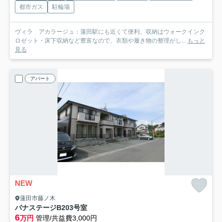
都市ガス
駐輪場
ヴィラ アカラージュ：蓮田駅にも近くて便利。収納はウォークインク
ロゼット・床下収納など豊富なので、衣類や履き物の整理がし...
もっと
見る
アパート
NEW
蓮田市藤ノ木
パナステージ
B203号室
6
万円
管理/共益費3,000円