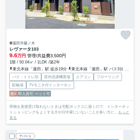
蓮田市藤ノ木
レヴァータ
103
9.6
万円
管理/共益費3,500円
1階 / 50.04㎡ / 1LDK /築2年
東北本線「蓮田」駅 徒歩19分
東北本線「蓮田」駅 バス3分 「藤の木団地」 停歩5分
バス・トイレ別
室内洗濯機置場
エアコン
フローリング
駐輪場
TVモニタ付インターホン
敷0
即入居可
ペット可
荷物を直接受け取れないときは宅配ボックスに届くので、インターネッ
トショッピングをよくする方や日中家にいないことが多い方に...
もっと
見る
アパート