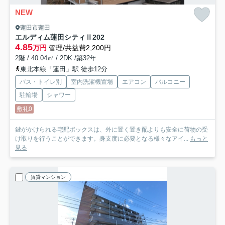
NEW
蓮田市蓮田
エルディム蓮田シティⅡ
202
4.85
万円
管理/共益費2,200円
2階 / 40.04㎡ / 2DK /築32年
東北本線「蓮田」駅 徒歩12分
バス・トイレ別
室内洗濯機置場
エアコン
バルコニー
駐輪場
シャワー
敷礼0
鍵がかけられる宅配ボックスは、外に置く置き配よりも安全に荷物の受
け取りを行うことができます。身支度に必要となる様々なアイ...
もっと
見る
賃貸マンション