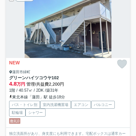
NEW
蓮田市緑町
グリーンハイツコウヤ
102
4.8
万円
管理/共益費2,200円
1階 / 40.57㎡ / 2DK /築31年
東北本線「蓮田」駅 徒歩18分
バス・トイレ別
室内洗濯機置場
エアコン
バルコニー
駐輪場
シャワー
敷礼0
独立洗面所があり、身支度にも利用できます。宅配ボックスは通常カー