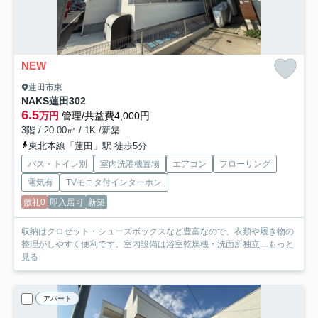
NEW
蓮田市東
NAKS蓮田
302
6.5
万円
管理/共益費4,000円
3階 / 20.00㎡ / 1K /新築
東北本線「蓮田」駅 徒歩5分
バス・トイレ別
室内洗濯機置場
エアコン
フローリング
電気有
TVモニタ付インターホン
敷礼0
即入居可
新築
収納はクロゼット・シューズボックスなど豊富なので、衣類や履き物の
整理がしやすく便利です。室内設備は浴室乾燥機・洗面所独立...
もっと
見る
アパート