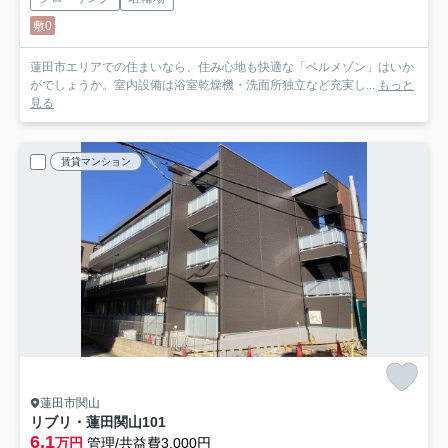
敷0
蓮田市エリアでの住まいなら、住み心地も快適な「ベルメゾン」はいか
がでしょうか。室内設備は浴室乾燥機・洗面所独立など充実し...
もっと
見る
賃貸マンション
蓮田市関山
リブリ・蓮田関山
101
6.1
万円
管理/共益費3,000円