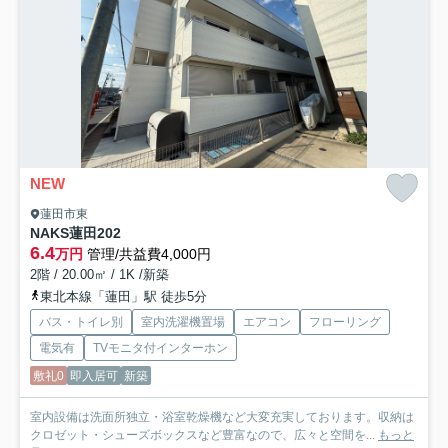
NEW
蓮田市東
NAKS蓮田
202
6.4
万円
管理/共益費4,000円
2階 / 20.00㎡ / 1K /新築
東北本線「蓮田」駅 徒歩5分
バス・トイレ別
室内洗濯機置場
エアコン
フローリング
電気有
TVモニタ付インターホン
敷礼0
即入居可
新築
室内設備は洗面所独立・浴室乾燥機など大変充実しております。収納は
クロゼット・シューズボックスなど豊富なので、広々と空間を...
もっと