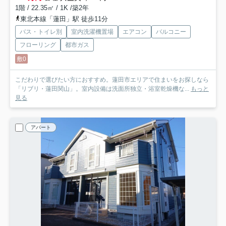
1階 / 22.35㎡ / 1K /築2年
東北本線「蓮田」駅 徒歩11分
バス・トイレ別
室内洗濯機置場
エアコン
バルコニー
フローリング
都市ガス
敷0
こだわりで選びたい方におすすめ。蓮田市エリアで住まいをお探しなら
「リブリ・蓮田関山」。室内設備は洗面所独立・浴室乾燥機な...
もっと
見る
アパート