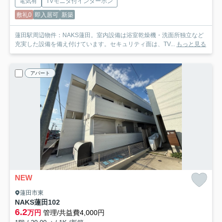
電気有
TVモニタ付インターホン
敷礼0
即入居可
新築
蓮田駅周辺物件：NAKS蓮田。室内設備は浴室乾燥機・洗面所独立など
充実した設備を備え付けています。セキュリティ面は、TV...
もっと見る
アパート
NEW
蓮田市東
NAKS蓮田
102
6.2
万円
管理/共益費4,000円