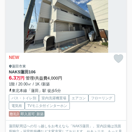
NEW
蓮田市東
NAKS蓮田
106
6.3
万円
管理/共益費4,000円
1階 / 20.00㎡ / 1K /新築
東北本線「蓮田」駅 徒歩5分
バス・トイレ別
室内洗濯機置場
エアコン
フローリング
電気有
TVモニタ付インターホン
敷礼0
即入居可
新築
蓮田駅周辺への引っ越しをお考えなら「NAKS蓮田」。室内設備は洗面
所独立・浴室乾燥機など大変充実しております。セキュリテ...
もっと見