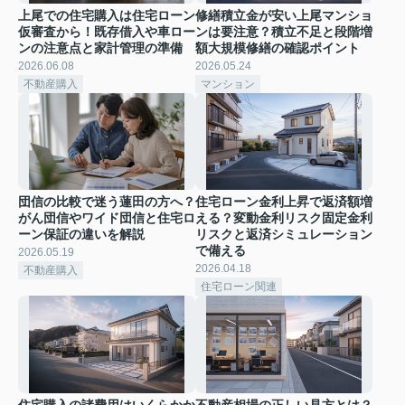
上尾での住宅購入は住宅ローン
修繕積立金が安い上尾マンショ
仮審査から！既存借入や車ロー
ンは要注意？積立不足と段階増
ンの注意点と家計管理の準備
額大規模修繕の確認ポイント
2026.06.08
2026.05.24
不動産購入
マンション
団信の比較で迷う蓮田の方へ？
住宅ローン金利上昇で返済額増
がん団信やワイド団信と住宅ロ
える？変動金利リスク固定金利
ーン保証の違いを解説
リスクと返済シミュレーション
で備える
2026.05.19
2026.04.18
不動産購入
住宅ローン関連
住宅購入の諸費用はいくらかか
不動産相場の正しい見方とは？