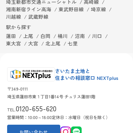
埼玉新都市交通ニューシャトル
高崎線
湘南新宿ライン高海
東武野田線
埼京線
川越線
武蔵野線
駅から探す
蓮田
上尾
白岡
桶川
沼南
川口
東大宮
大宮
北上尾
七里
さいたま土地と
住まいの相談窓口 NEXTplus
〒349-0111
埼玉県蓮田市東１丁目1番14号 チュリス蓮田1階
0120-655-620
TEL.
営業時間：10:00～18:00
定休日：水曜日（祝日を除く）
お問い合わせ