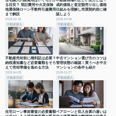
る目安？ 登記費用や火災保険
成約価格と査定額売り出し価格
地震保険ローン手数料引越費用
仕組みを理解し売買契約前に確
まで解説
認しよう
2026.04.16
2026.04.06
不動産購入
不動産購入
不動産売却前に権利証は必要？
中古マンション選び方のコツは
納税通知書など必要書類をそろ
管理状態の確認！買うべき中古
えて売却準備を進める方法
マンションの条件も紹介
2026.04.05
2026.03.27
不動産売却
不動産購入
住宅ローン事前審査の必要書類
ペアローンと収入合算の違いは