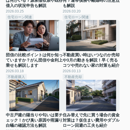
は何がいる？源泉徴収票や既存
何？連帯債務や離婚時の注意点
借入の状況申告も解説
も解説
2026.03.25
2026.03.20
住宅ローン関連
住宅ローン関連
団信の比較ポイントは何か知っ
不動産買い時はいつなのか売却
ていますか？がん団信や金利上
や3月の動きを解説！早く売る
乗せも解説します
コツや売れない家の対策も紹介
2026.03.18
2026.03.13
不動産購入
不動産売却
中古戸建の陽当りや匂いは要チ
住み替えで先に買う場合の資金
ェック！かび臭い原因や雨漏り
対策は？仮住まい費用やダブル
白蟻の確認方法も解説
ローン回避の工夫も紹介