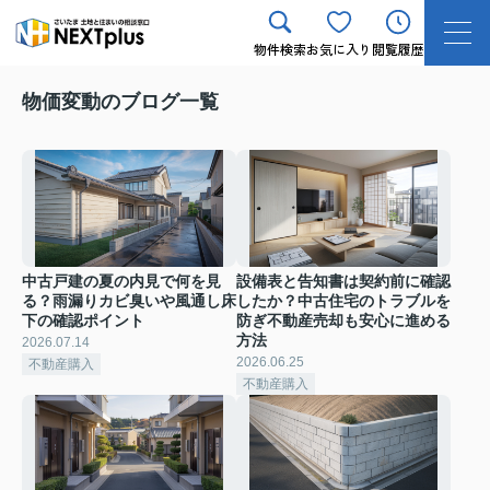
物件検索
お気に入り
閲覧履歴
物価変動のブログ一覧
中古戸建の夏の内見で何を見
設備表と告知書は契約前に確認
る？雨漏りカビ臭いや風通し床
したか？中古住宅のトラブルを
下の確認ポイント
防ぎ不動産売却も安心に進める
方法
2026.07.14
2026.06.25
不動産購入
不動産購入