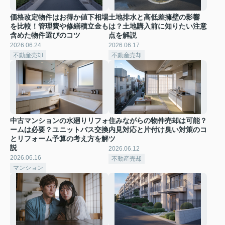
価格改定物件はお得か値下相場
土地排水と高低差擁壁の影響
を比較！管理費や修繕積立金も
は？土地購入前に知りたい注意
含めた物件選びのコツ
点を解説
2026.06.24
2026.06.17
不動産売却
不動産売却
中古マンションの水廻りリフォ
住みながらの物件売却は可能？
ームは必要？ユニットバス交換
内見対応と片付け臭い対策のコ
とリフォーム予算の考え方を解
ツ
説
2026.06.12
2026.06.16
不動産売却
マンション