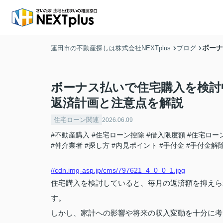
ボーナ
蓮田市の不動産探しは株式会社NEXTplus
ブログ
ボーナス払いで住宅購入を検討
返済計画と注意点を解説
住宅ローン関連
2026.06.09
#不動産購入
#住宅ローン控除
#借入限度額
#住宅ロー
#仲介業者
#探し方
#内見ポイント
#手付金
#手付金解
//cdn.img-asp.jp/cms/797621_4_0_0_1.jpg
住宅購入を検討していると、毎月の返済額を抑えら
す。
しかし、家計への影響や将来の収入変動を十分に考