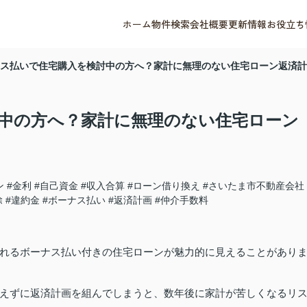
ホーム
物件検索
会社概要
更新情報
お役立ち
ス払いで住宅購入を検討中の方へ？家計に無理のない住宅ローン返済計
中の方へ？家計に無理のない住宅ローン
ン
#金利
#自己資金
#収入合算
#ローン借り換え
#さいたま市不動産会社
除
#違約金
#ボーナス払い
#返済計画
#仲介手数料
れるボーナス払い付きの住宅ローンが魅力的に見えることがあり
えずに返済計画を組んでしまうと、数年後に家計が苦しくなるリ