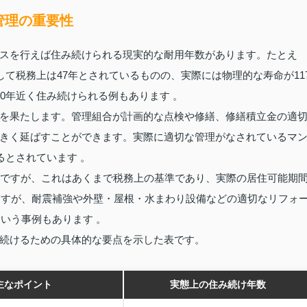
管理の重要性
スを行えば住み続けられる現実的な耐用年数があります。たとえ
して税務上は47年とされているものの、実際には物理的な寿命が11
0年近く住み続けられる例もあります 。
を果たします。管理組合が計画的な点検や修繕、修繕積立金の適
きく延ばすことができます。実際に適切な管理がなされているマ
るとされています 。
年ですが、これはあくまで税務上の基準であり、実際の居住可能期
れますが、耐震補強や外壁・屋根・水まわり設備などの適切なリフォ
という事例もあります 。
続けるための具体的な要点を示した表です。
主なポイント
実態上の住み続け年数