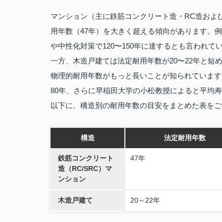
マンション（主に鉄筋コンクリート造・RC造およ
用年数（47年）を大きく超える傾向があります。例
や中性化対策で120〜150年に達するとも言われてい
一方、木造戸建ては法定耐用年数が20〜22年と
物理的耐用年数がもっと長いことが知られています
80年、さらに早稲田大学の小松教授によると平均寿
以下に、構造別の耐用年数の目安をまとめた表をご
構造
法定耐用年数
鉄筋コンクリート
47年
造（RC/SRC）マ
ンション
木造戸建て
20～22年