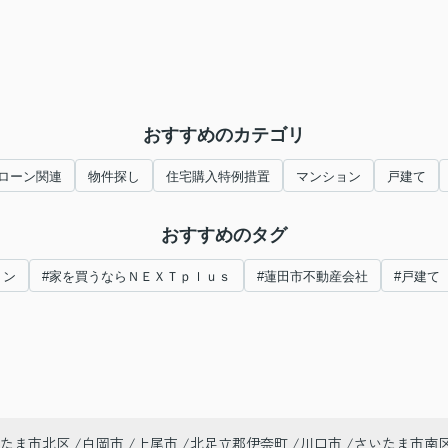
おすすめのカテゴリ
ローン関連
物件探し
住宅購入特例措置
マンション
戸建て
おすすめのタグ
ョン
#家を買うならＮＥＸＴｐｌｕｓ
#蓮田市不動産会社
#戸建て
たま市北区
白岡市
上尾市
北足立郡伊奈町
川口市
さいたま市南