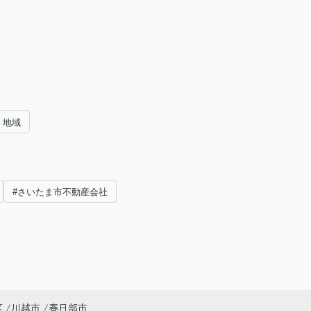
地域
#さいたま市不動産会社
区
川越市
春日部市