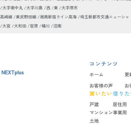
大字南中丸
大字川島
西
東
大字原市
高崎線
東武野田線
湘南新宿ライン高海
埼玉新都市交通ニューシャ
大宮
大和田
宮原
桶川
沼南
コンテンツ
EXTplus
ホーム
更
お客様の声
お
買いたい
借りた
戸建
居住用
マンション
事業用
土地