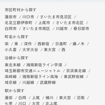
市区町村から探す
蓮田市
川口市
さいたま市見沼区
北足立郡伊奈町
上尾市
さいたま市北区
白岡市
さいたま市南区
川越市
春日部市
町名から探す
栄
東
深作
西新宿
日進町
藤ノ木
小久喜
大字大谷
東大宮
西
沿線から探す
東北本線
湘南新宿ライン宇須
埼玉新都市交通ニューシャトル
京浜東北線
高崎線
湘南新宿ライン高海
東武野田線
埼京線
川越線
武蔵野線
駅から探す
蓮田
白岡
上尾
桶川
東大宮
沼南
七里
川口
大宮
北上尾