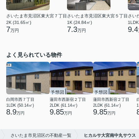
さいたま市見沼区東大宮７丁目
さいたま市見沼区東大宮５丁目
さい
2K (31.65㎡)
1K (24.84㎡)
1LDK
7
7.3
9.4
万円
万円
よく見られている物件
白岡市西７丁目
蓮田市西新宿２丁目
蓮田市西新宿２丁目
1LDK (50.14㎡)
2LDK (61.14㎡)
2LDK (61.14㎡)
1
8.9
9.85
9.85
万円
万円
万円
さいたま市見沼区の不動産一覧
ヒカルサ大宮南中丸サウス