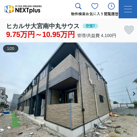
物件検索
お気に入り
閲覧履歴
ヒカルサ大宮南中丸サウス
空室7
9.75万円～10.95万円
管理/共益費 4,100円
1
/
20