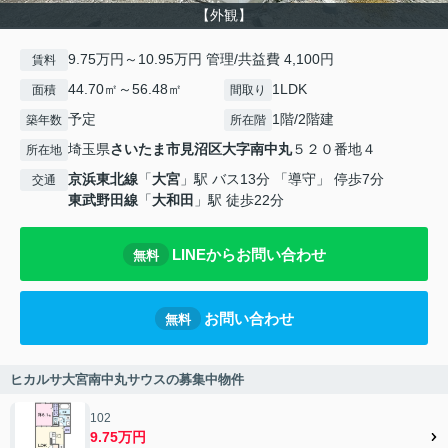
【外観】
9.75万円～10.95万円 管理/共益費 4,100円
賃料
44.70㎡～56.48㎡
1LDK
面積
間取り
予定
1階/2階建
築年数
所在階
埼玉県
さいたま市見沼区
大字南中丸
５２０番地４
所在地
京浜東北線
「
大宮
」駅 バス13分 「導守」 停歩7分
交通
東武野田線
「
大和田
」駅 徒歩22分
LINEからお問い合わせ
無料
お問い合わせ
無料
ヒカルサ大宮南中丸サウスの募集中物件
102
9.75万円