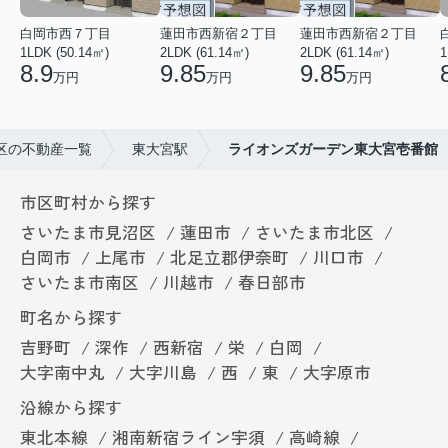
白岡市西７丁目
蓮田市西新宿２丁目
蓮田市西新宿２丁目
1LDK (50.14㎡)
2LDK (61.14㎡)
2LDK (61.14㎡)
1
8.9
9.85
9.85
万円
万円
万円
区の不動産一覧
東大宮駅
ライオンズガーデン東大宮壱番館
市区町村から探す
さいたま市見沼区
蓮田市
さいたま市北区
白岡市
上尾市
北足立郡伊奈町
川口市
さいたま市南区
川越市
春日部市
町名から探す
吉野町
深作
西新宿
栄
白岡
大字南中丸
大字川島
西
東
大字原市
沿線から探す
東北本線
湘南新宿ライン宇須
高崎線