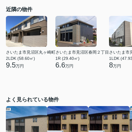
近隣の物件
さいたま市見沼区丸ヶ崎町
さいたま市見沼区春岡２丁目
さいたま市
2LDK (58.60㎡)
1R (29.40㎡)
1LDK (47.9
9.5
6.6
8
万円
万円
万円
よく見られている物件