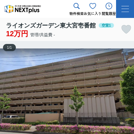
物件検索
お気に入り
閲覧履歴
ライオンズガーデン東大宮壱番館
空室1
12万円
管理/共益費 -
1
/
1