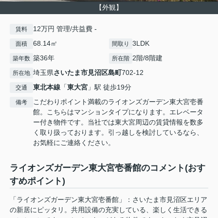
【外観】
12万円 管理/共益費 -
賃料
68.14㎡
3LDK
面積
間取り
築36年
2階/8階建
築年数
所在階
埼玉県
さいたま市見沼区
島町
702-12
所在地
東北本線
「
東大宮
」駅 徒歩19分
交通
こだわりポイント満載のライオンズガーデン東大宮壱番
備考
館。こちらはマンションタイプになります。エレベータ
ー付き物件です。当社では東大宮周辺の賃貸情報を数多
く取り扱っております。引っ越しを検討しているなら、
お気軽にご連絡ください。
ライオンズガーデン東大宮壱番館のコメント(おす
すめポイント)
「ライオンズガーデン東大宮壱番館」：さいたま市見沼区エリア
の新居にピッタリ。共用設備の充実している、楽しく生活できる