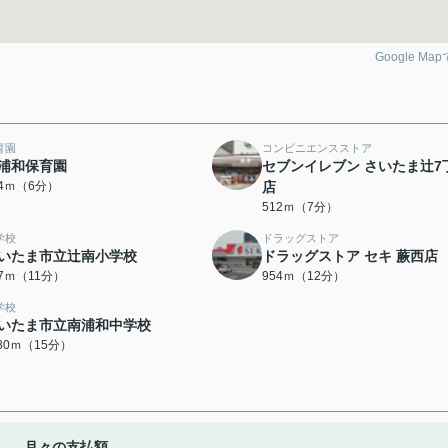
Google Ma
育園
コンビニエンスストア
浦和保育園
セブンイレブン さいたま辻7
14ｍ（6分）
店
512ｍ（7分）
学校
ドラッグストア
いたま市立辻南小学校
ドラッグストア セキ 蕨西店
27ｍ（11分）
954ｍ（12分）
学校
いたま市立南浦和中学校
180ｍ（15分）
月々の支払額