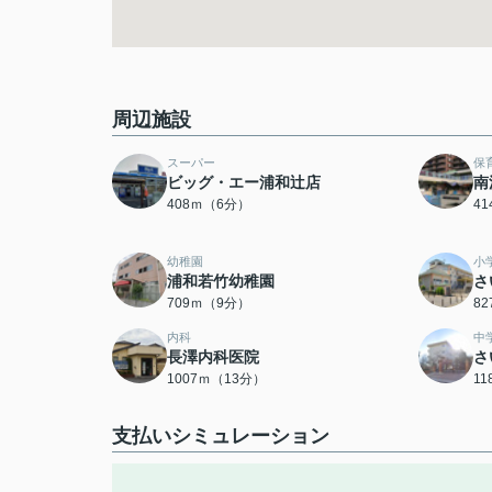
周辺施設
スーパー
保
ビッグ・エー浦和辻店
南
408ｍ（6分）
4
幼稚園
小
浦和若竹幼稚園
さ
709ｍ（9分）
8
内科
中
長澤内科医院
さ
1007ｍ（13分）
1
支払いシミュレーション