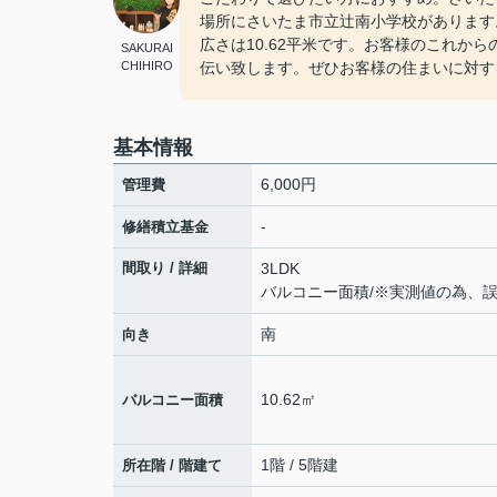
場所にさいたま市立辻南小学校があります
広さは10.62平米です。お客様のこれか
SAKURAI
CHIHIRO
伝い致します。ぜひお客様の住まいに対す
基本情報
6,000円
管理費
-
修繕積立基金
間取り / 詳細
3LDK
バルコニー面積/※実測値の為、
南
向き
10.62㎡
バルコニー面積
1階 / 5階建
所在階 / 階建て