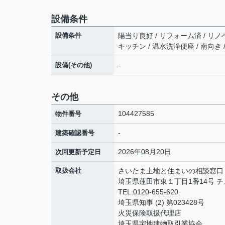
設備条件
設備条件
陽当り良好 / リフォーム済 / リノ
キッチン / 温水洗浄便座 / 南向き 
設備(その他)
-
その他
104427585
物件番号
-
建築確認番号
2026年08月20日
次回更新予定日
取扱会社
さいたま土地と住まいの相談窓口 NE
埼玉県蓮田市東１丁目1番14号 
TEL:0120-655-620
埼玉県知事 (2) 第023428号
火災保険取扱代理店
埼玉県宅地建物取引業協会