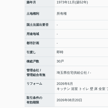
1973年11月(築52年)
築年月
所有権
土地権利
-
国土法届出要否
-
用途地域
-
都市計画
即時
引渡し
30戸
棟総戸数
管理会社 /
埼玉県住宅供給公社 / -
管理組合有無
リフォーム
2026年6月
キッチン 浴室 トイレ 壁 床 全
取引条件の
2026年08月20日
有効期限