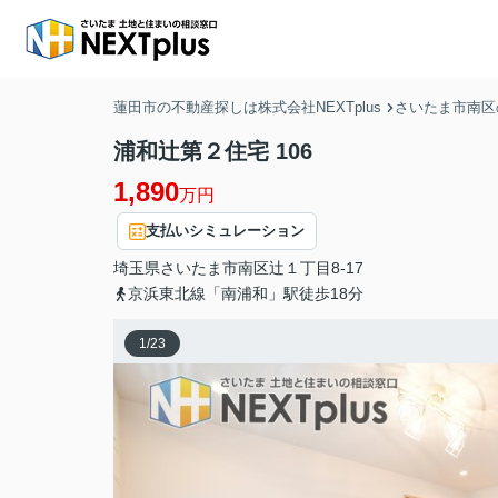
蓮田市の不動産探しは株式会社NEXTplus
さいたま市南区
浦和辻第２住宅 106
1,890
万円
支払いシミュレーション
埼玉県
さいたま市南区
辻
１丁目8-17
京浜東北線「南浦和」駅徒歩18分
1
/
23