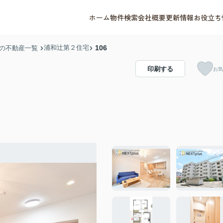
ホーム
物件検索
会社概要
更新情報
お役立ち
浦和辻第２住宅
106
の不動産一覧
印刷する
お気