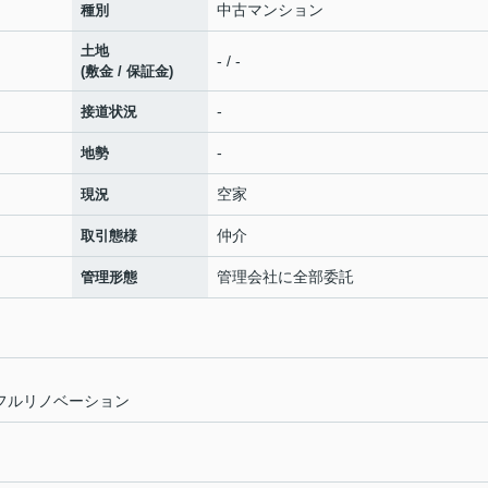
中古マンション
種別
土地
- / -
(敷金 / 保証金)
-
接道状況
-
地勢
空家
現況
仲介
取引態様
管理会社に全部委託
管理形態
室 フルリノベーション