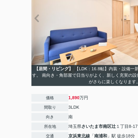
【居間・リビング】
【LDK：16.8帖】内装・設備
す。 南向き・角部屋で日当りがよく、新しく充実の設
がさらに楽しくなります
1,890
万円
価格
3LDK
間取り
南
向き
埼玉県
さいたま市南区
辻
１丁目8-17
所在地
京浜東北線
「
南浦和
」駅 徒歩18分
交通