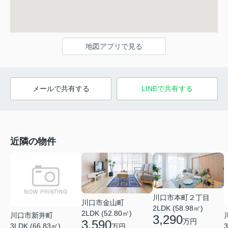
地図アプリで見る
メールで共有する
LINEで共有する
近隣の物件
川口市本町２丁目
川口市金山町
2LDK (58.98㎡)
2LDK (52.80㎡)
川口市新井町
3,290
万円
3,590
3LDK (66.83㎡)
3
万円