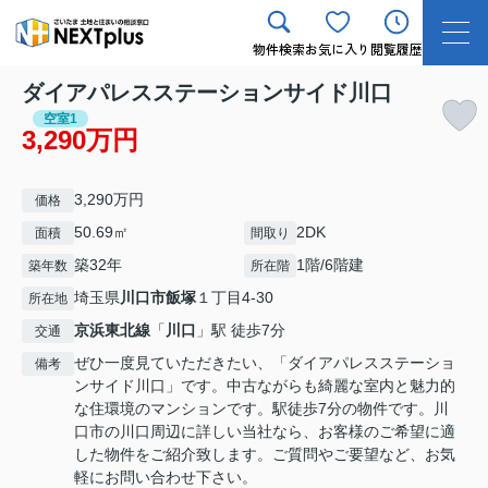
物件検索
お気に入り
閲覧履歴
ダイアパレスステーションサイド川口
空室1
3,290万円
3,290万円
価格
50.69㎡
2DK
面積
間取り
築32年
1階/6階建
築年数
所在階
埼玉県
川口市
飯塚
１丁目4-30
所在地
京浜東北線
「
川口
」駅 徒歩7分
交通
ぜひ一度見ていただきたい、「ダイアパレスステーショ
備考
ンサイド川口」です。中古ながらも綺麗な室内と魅力的
な住環境のマンションです。駅徒歩7分の物件です。川
口市の川口周辺に詳しい当社なら、お客様のご希望に適
した物件をご紹介致します。ご質問やご要望など、お気
軽にお問い合わせ下さい。