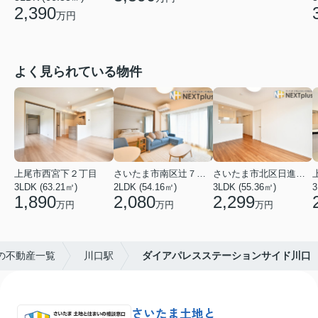
2,390
万円
よく見られている物件
上尾市西宮下２丁目
さいたま市南区辻７丁目
さいたま市北区日進町２丁目
3LDK (63.21㎡)
2LDK (54.16㎡)
3LDK (55.36㎡)
3
1,890
2,080
2,299
万円
万円
万円
の不動産一覧
川口駅
ダイアパレスステーションサイド川口
さいたま土地と