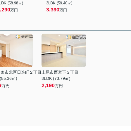
LDK (58.98㎡)
3LDK (59.40㎡)
,290
3,390
万円
万円
たま市北区日進町２丁目
上尾市西宮下３丁目
(55.36㎡)
3LDK (73.79㎡)
9
2,190
万円
万円