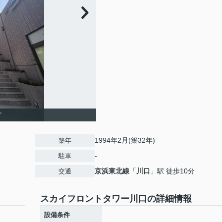
す
1994年2月(築32年)
築年
-
駐車
京浜東北線
「
川口
」駅 徒歩10分
交通
スカイフロントタワー川口の詳細情報
設備条件