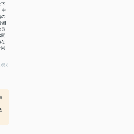
せ下
。中
備の
分圏
の良
お問
適な
一同
の見方
積
す
依