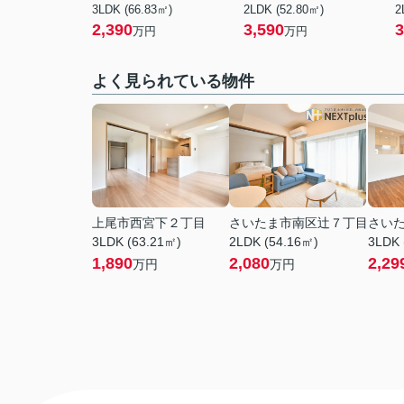
3LDK (66.83㎡)
2LDK (52.80㎡)
2
2,390
3,590
3
万円
万円
よく見られている物件
上尾市西宮下２丁目
さいたま市南区辻７丁目
さい
3LDK (63.21㎡)
2LDK (54.16㎡)
3LDK 
1,890
2,080
2,29
万円
万円