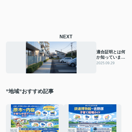
NEXT
適合証明とは何
か知っています
か？必要な理由
2025.09.29
や取得の流れを
紹介
”地域”おすすめ記事
地域
地域