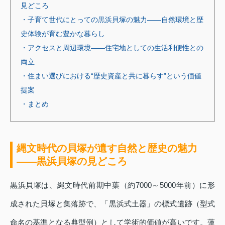
見どころ
・子育て世代にとっての黒浜貝塚の魅力――自然環境と歴
史体験が育む豊かな暮らし
・アクセスと周辺環境――住宅地としての生活利便性との
両立
・住まい選びにおける“歴史資産と共に暮らす”という価値
提案
・まとめ
縄文時代の貝塚が遺す自然と歴史の魅力
――黒浜貝塚の見どころ
黒浜貝塚は、縄文時代前期中葉（約7000～5000年前）に形
成された貝塚と集落跡で、「黒浜式土器」の標式遺跡（型式
命名の基準となる典型例）として学術的価値が高いです。蓮