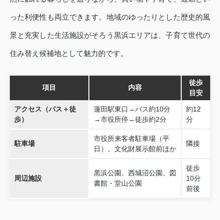
った利便性も両立できます。地域のゆったりとした歴史的風
景と充実した生活施設がそろう黒浜エリアは、子育て世代の
住み替え候補地として魅力的です。
徒歩
項目
内容
目安
アクセス（バス＋徒
蓮田駅東口→バス約10分
約12
歩）
→市役所停→徒歩約2分
分
市役所来客者駐車場（平
駐車場
隣接
日）、文化財展示館前ほか
徒歩
黒浜公園、西城沼公園、図
周辺施設
10分
書館・堂山公園
前後