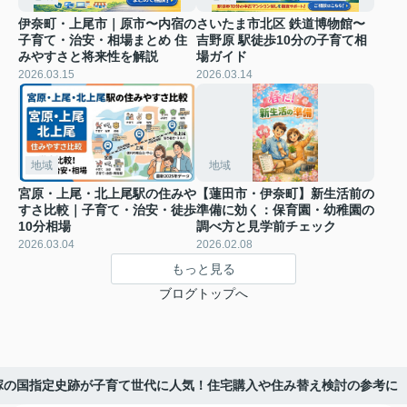
伊奈町・上尾市｜原市〜内宿の
さいたま市北区 鉄道博物館〜
子育て・治安・相場まとめ 住
吉野原 駅徒歩10分の子育て相
みやすさと将来性を解説
場ガイド
2026.03.15
2026.03.14
地域
地域
宮原・上尾・北上尾駅の住みや
【蓮田市・伊奈町】新生活前の
すさ比較｜子育て・治安・徒歩
準備に効く：保育園・幼稚園の
10分相場
調べ方と見学前チェック
2026.03.04
2026.02.08
もっと見る
ブログトップへ
塚の国指定史跡が子育て世代に人気！住宅購入や住み替え検討の参考に