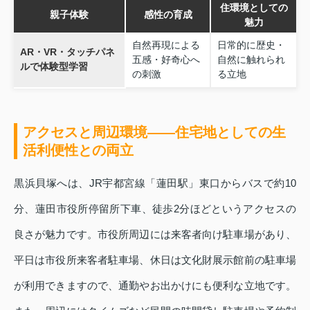
住環境としての
親子体験
感性の育成
魅力
自然再現による
日常的に歴史・
AR・VR・タッチパネ
五感・好奇心へ
自然に触れられ
ルで体験型学習
の刺激
る立地
アクセスと周辺環境――住宅地としての生
活利便性との両立
黒浜貝塚へは、JR宇都宮線「蓮田駅」東口からバスで約10
分、蓮田市役所停留所下車、徒歩2分ほどというアクセスの
良さが魅力です。市役所周辺には来客者向け駐車場があり、
平日は市役所来客者駐車場、休日は文化財展示館前の駐車場
が利用できますので、通勤やお出かけにも便利な立地です。