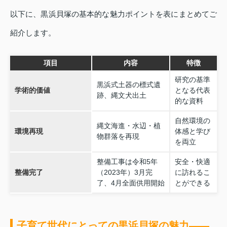
以下に、黒浜貝塚の基本的な魅力ポイントを表にまとめてご
紹介します。
項目
内容
特徴
研究の基準
黒浜式土器の標式遺
学術的価値
となる代表
跡、縄文犬出土
的な資料
自然環境の
縄文海進・水辺・植
環境再現
体感と学び
物群落を再現
を両立
整備工事は令和5年
安全・快適
整備完了
（2023年）3月完
に訪れるこ
了、4月全面供用開始
とができる
子育て世代にとっての黒浜貝塚の魅力――