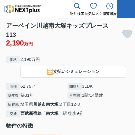
物件検索
お気に入り
閲覧履歴
アーベイン川越南大塚キッズプレース
113
2,190
万円
2,190万円
価格
支払いシミュレーション
62.75㎡
3LDK
面積
間取り
築31年
1階/14階建
築年数
所在階
埼玉県
川越市
南大塚
２丁目12-3
所在地
西武新宿線
「
南大塚
」駅 徒歩9分
交通
物件の特徴