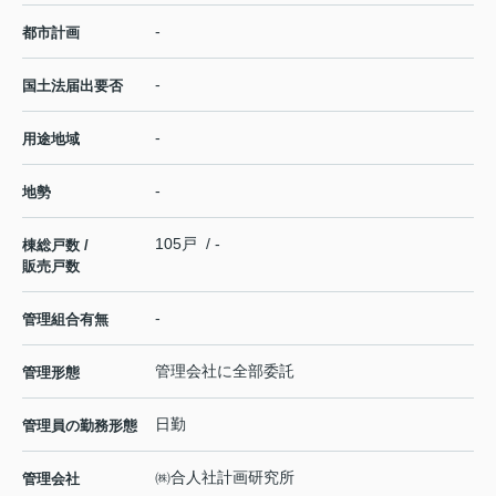
-
都市計画
-
国土法届出要否
-
用途地域
-
地勢
105戸 / -
棟総戸数 /
販売戸数
-
管理組合有無
管理会社に全部委託
管理形態
日勤
管理員の勤務形態
㈱合人社計画研究所
管理会社