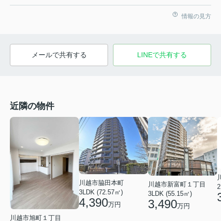
情報の見方
メールで共有する
LINEで共有する
近隣の物件
川越市脇田本町
川越市新富町１丁目
2
3LDK (72.57㎡)
3LDK (55.15㎡)
4,390
3,490
万円
万円
川越市旭町１丁目