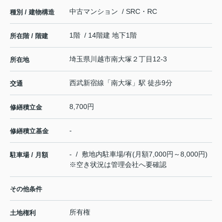
中古マンション / SRC・RC
種別 / 建物構造
1階 / 14階建 地下1階
所在階 / 階建
埼玉県
川越市
南大塚
２丁目12-3
所在地
西武新宿線
「
南大塚
」駅 徒歩9分
交通
8,700円
修繕積立金
-
修繕積立基金
- / 敷地内駐車場/有(月額7,000円～8,000円)
駐車場 / 月額
※空き状況は管理会社へ要確認
その他条件
所有権
土地権利