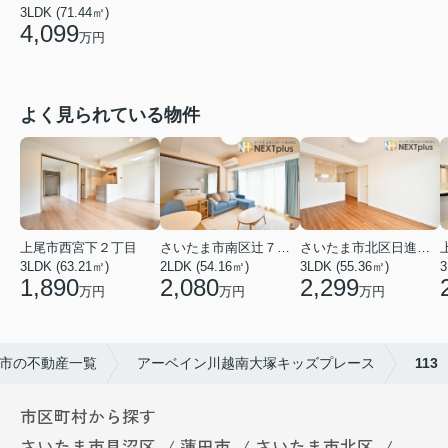
3LDK (71.44㎡)
4,099
万円
よく見られている物件
上尾市西宮下２丁目
さいたま市南区辻７丁目
さいたま市北区日進町２丁目
3LDK (63.21㎡)
2LDK (54.16㎡)
3LDK (55.36㎡)
3
1,890
2,080
2,299
万円
万円
万円
市の不動産一覧
アーベイン川越南大塚キッズプレース
113
市区町村から探す
さいたま市見沼区
蓮田市
さいたま市北区