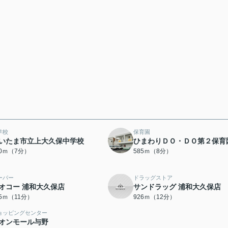
学校
保育園
いたま市立上大久保中学校
ひまわりＤＯ・ＤＯ第２保育
90ｍ（7分）
585ｍ（8分）
ーパー
ドラッグストア
オコー 浦和大久保店
サンドラッグ 浦和大久保店
05ｍ（11分）
926ｍ（12分）
ョッピングセンター
オンモール与野