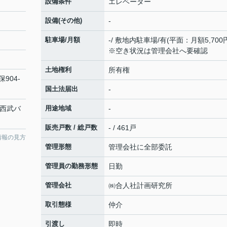
設備条件
エレベーター
設備(その他)
-
駐車場/月額
-/ 敷地内駐車場/有(平面：月額5,700
※空き状況は管理会社へ要確認
土地権利
所有権
保
904-
国土法届出
-
 西武バ
用途地域
-
販売戸数 / 総戸数
- / 461戸
情報の見方
管理形態
管理会社に全部委託
管理員の勤務形態
日勤
管理会社
㈱合人社計画研究所
取引態様
仲介
引渡し
即時