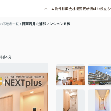
ホーム
物件検索
会社概要
更新情報
お役立ち
日商岩井北浦和マンションＢ棟
の不動産一覧
停歩5分