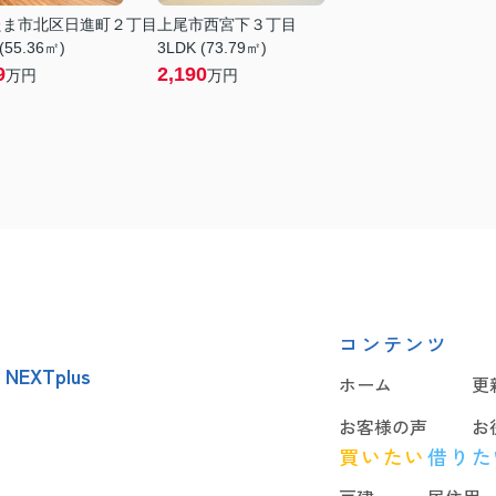
たま市北区日進町２丁目
上尾市西宮下３丁目
(55.36㎡)
3LDK (73.79㎡)
9
2,190
万円
万円
コンテンツ
EXTplus
ホーム
更
お客様の声
お
買いたい
借りた