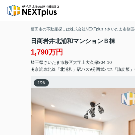
蓮田市の不動産探しは株式会社NEXTplus
さいたま市桜区
日商岩井北浦和マンションＢ棟
1,790万円
埼玉県
さいたま市桜区
大字上大久保
904-10
京浜東北線「北浦和」駅バス9分西武バス「諏訪坂」
1
/
26