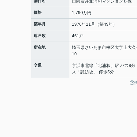
物件名
日商岩井北浦和マンションＢ棟
価格
1,790万円
築年月
1976年11月（築49年）
総戸数
461戸
所在地
埼玉県
さいたま市桜区
大字上大久
10
交通
京浜東北線
「
北浦和
」駅 バス9分
ス「諏訪坂」 停歩5分