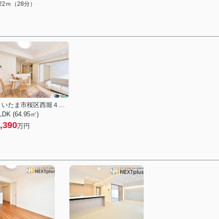
222ｍ（28分）
さいたま市桜区西堀４丁目
LDK (64.95㎡)
,390
万円