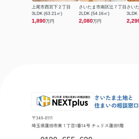
上尾市西宮下２丁目
さいたま市南区辻７丁目
さい
3LDK (63.21㎡)
2LDK (54.16㎡)
3LDK 
1,890
2,080
2,29
万円
万円
さいたま土地と
住まいの相談窓口 N
〒349-0111
埼玉県蓮田市東１丁目1番14号 チュリス蓮田1階