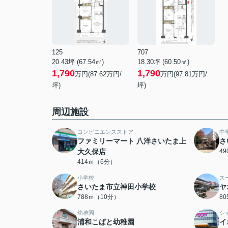
125
707
20.43坪 (67.54㎡)
18.30坪 (60.50㎡)
1,790
1,790
万円(87.62万円/
万円(97.81万円/
坪)
坪)
周辺施設
コンビニエンスストア
中
ファミリーマート 八洋さいたま上
さ
大久保店
4
414ｍ（6分）
小学校
ス
さいたま市立神田小学校
ヤ
788ｍ（10分）
8
幼稚園
シ
浦和こばと幼稚園
イ