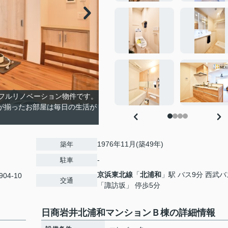
新のフルリノベーション物件です。
が揃ったお部屋は毎日の生活が
。
1976年11月(築49年)
築年
-
駐車
京浜東北線
「
北浦和
」駅 バス9分 西武バ
904-10
交通
「諏訪坂」 停歩5分
日商岩井北浦和マンションＢ棟の詳細情報