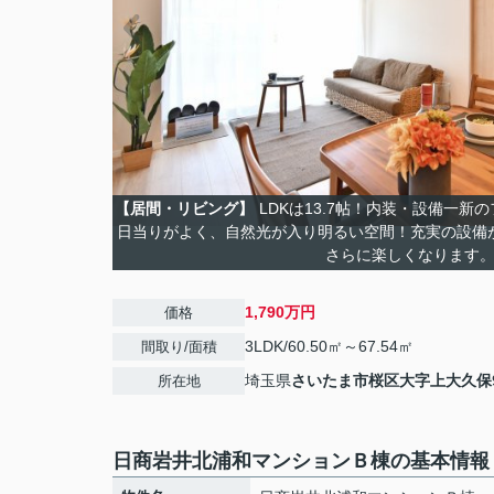
【居間・リビング】
LDKは13.7帖！内装・設備一
日当りがよく、自然光が入り明るい空間！充実の設備
さらに楽しくなります
1,790万円
価格
3LDK/60.50㎡～67.54㎡
間取り/面積
埼玉県
さいたま市桜区
大字上大久保
所在地
日商岩井北浦和マンションＢ棟の基本情報