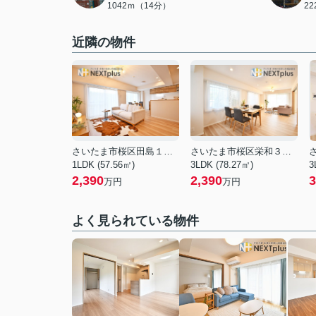
1042ｍ（14分）
2
近隣の物件
さいたま市桜区田島１０丁目
さいたま市桜区栄和３丁目
1LDK (57.56㎡)
3LDK (78.27㎡)
3
2,390
2,390
3
万円
万円
よく見られている物件