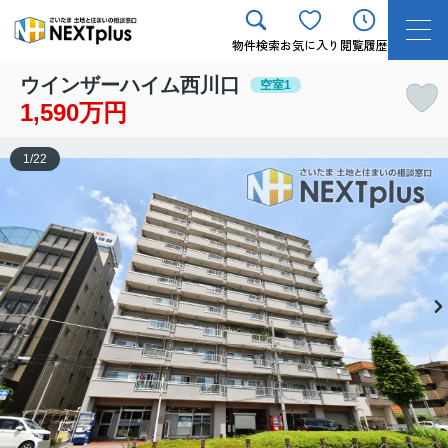
物件検索
お気に入り
閲覧履歴
ウインザーハイム西川口
空室1
1,590万円
1
/
22