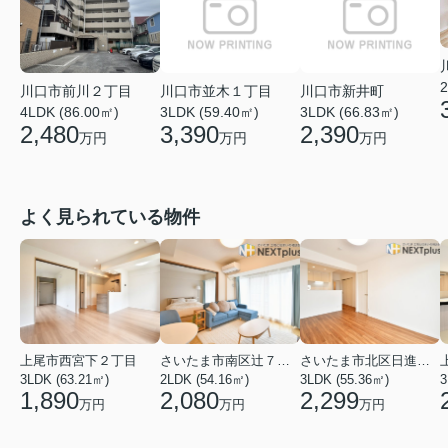
2
川口市前川２丁目
川口市並木１丁目
川口市新井町
4LDK (86.00㎡)
3LDK (59.40㎡)
3LDK (66.83㎡)
2,480
3,390
2,390
万円
万円
万円
よく見られている物件
上尾市西宮下２丁目
さいたま市南区辻７丁目
さいたま市北区日進町２丁目
3LDK (63.21㎡)
2LDK (54.16㎡)
3LDK (55.36㎡)
3
1,890
2,080
2,299
万円
万円
万円