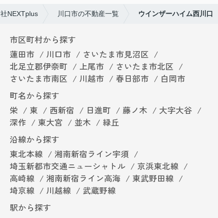
EXTplus
川口市の不動産一覧
ウインザーハイム西川口
市区町村から探す
蓮田市
川口市
さいたま市見沼区
北足立郡伊奈町
上尾市
さいたま市北区
さいたま市南区
川越市
春日部市
白岡市
町名から探す
栄
東
西新宿
日進町
藤ノ木
大字大谷
深作
東大宮
並木
緑丘
沿線から探す
東北本線
湘南新宿ライン宇須
埼玉新都市交通ニューシャトル
京浜東北線
高崎線
湘南新宿ライン高海
東武野田線
埼京線
川越線
武蔵野線
駅から探す