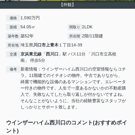
【外観】
1,590万円
価格
54.05㎡
2LDK
面積
間取り
築52年
2階/11階建
築年数
所在階
埼玉県
川口市
上青木
１丁目14-39
所在地
京浜東北線
「
西川口
」駅 バス11分 「川口市立高校
交通
南」 停歩5分
新着情報：ウインザーハイム西川口の空室情報ならコチ
備考
ラ。11階建てのイチオシの物件。中古でありながら、
綺麗で機能的な設備のあるマンションです。エレベータ
ー付きの物件です。人生で一度あるかないかの不動産購
入で、失敗なんてしたら取り返しが付かないですよね。
そんなことがないように、当社の経験豊富なスタッフが
しっかりとサポート致します。
ウインザーハイム西川口のコメント(おすすめポイ
ント)