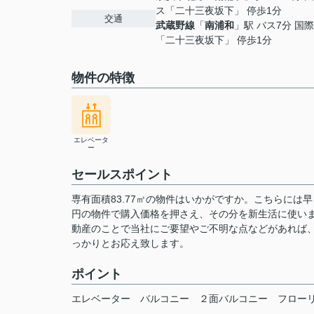
ス「二十三夜坂下」 停歩1分
交通
武蔵野線
「
南浦和
」駅 バス7分 国
「二十三夜坂下」 停歩1分
物件の特徴
エレベータ
ー
セールスポイント
専有面積83.77㎡の物件はいかがですか。こちらには
円の物件で購入価格を押さえ、その分を新生活に使い
動産のことで当社にご要望やご不明な点などがあれば
っかりとお応え致します。
ポイント
エレベーター
バルコニー
２面バルコニー
フロー