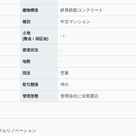
鉄骨鉄筋コンクリート
建物構造
中古マンション
種別
土地
- / -
(敷金 / 保証金)
-
接道状況
-
地勢
空家
現況
仲介
取引態様
管理会社に全部委託
管理形態
室 フルリノベーション