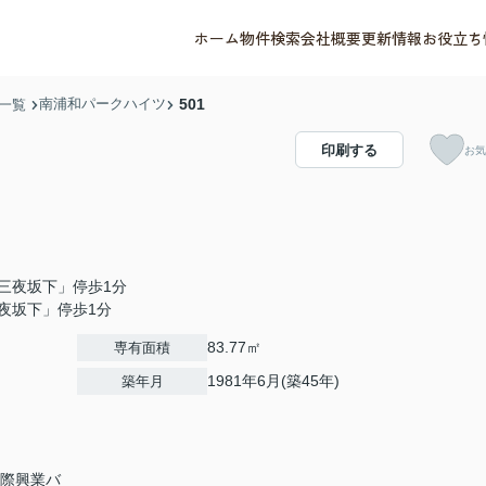
ホーム
物件検索
会社概要
更新情報
お役立ち
南浦和パークハイツ
501
一覧
印刷する
お気
三夜坂下」停歩1分
夜坂下」停歩1分
83.77㎡
専有面積
1981年6月(築45年)
築年月
国際興業バ