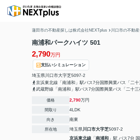
蓮田市の不動産探しは株式会社NEXTplus
川口市の不動産
南浦和パークハイツ 501
2,790
万円
支払いシミュレーション
埼玉県
川口市
大字芝
5097-2
京浜東北線「南浦和」駅バス7分国際興業バス「二十
武蔵野線「南浦和」駅バス7分国際興業バス「二十三
2,790
万円
価格
4LDK
間取り
南東
向き
埼玉県
川口市
大字芝
5097-2
所在地
京浜東北線
「
南浦和
」駅 バス7分 