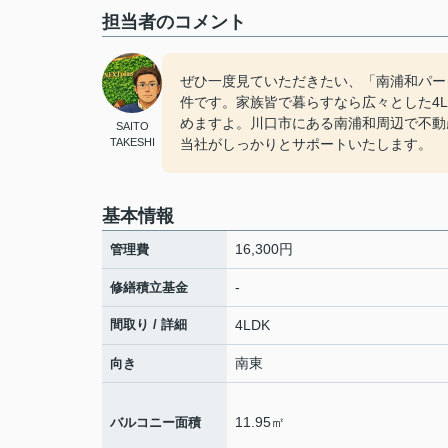
担当者のコメント
ぜひ一度見ていただきたい、「南浦和パーク
件です。家族皆で暮らすなら広々とした4
めますよ。川口市にある南浦和周辺で不動
SAITO
TAKESHI
当社がしっかりとサポートいたします。
基本情報
16,300円
管理費
-
修繕積立基金
間取り / 詳細
4LDK
南東
向き
11.95㎡
バルコニー面積