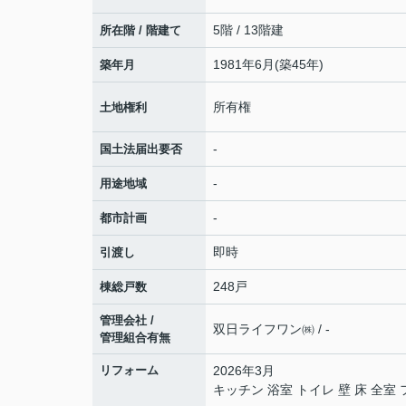
5階 / 13階建
所在階 / 階建て
1981年6月(築45年)
築年月
所有権
土地権利
-
国土法届出要否
-
用途地域
-
都市計画
即時
引渡し
248戸
棟総戸数
管理会社 /
双日ライフワン㈱ / -
管理組合有無
リフォーム
2026年3月
キッチン 浴室 トイレ 壁 床 全