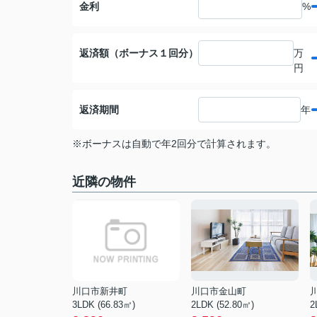
金利
%
返済額（ボーナス１回分）
万
円
返済期間
年
※ボーナスは自動で年2回分で計算されます。
近隣の物件
川口市新井町
川口市金山町
3LDK (66.83㎡)
2LDK (52.80㎡)
2