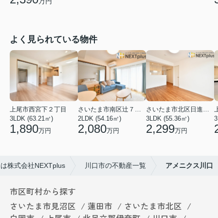
万円
よく見られている物件
上尾市西宮下２丁目
さいたま市南区辻７丁目
さいたま市北区日進町２丁目
3LDK (63.21㎡)
2LDK (54.16㎡)
3LDK (55.36㎡)
3
1,890
2,080
2,299
万円
万円
万円
株式会社NEXTplus
川口市の不動産一覧
アメニクス川口
市区町村から探す
さいたま市見沼区
蓮田市
さいたま市北区
白岡市
上尾市
北足立郡伊奈町
川口市