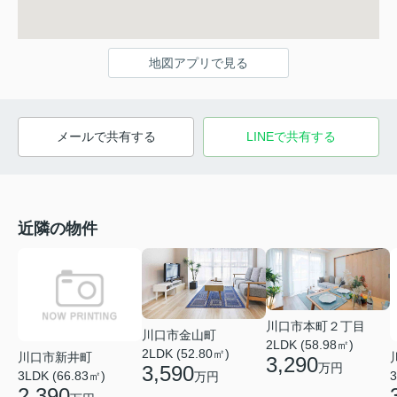
地図アプリで見る
メールで共有する
LINEで共有する
近隣の物件
川口市本町２丁目
川口市金山町
2LDK (58.98㎡)
2LDK (52.80㎡)
川口市新井町
3,290
万円
3,590
3LDK (66.83㎡)
3
万円
2,390