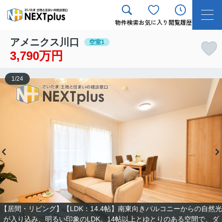
物件検索
お気に入り
閲覧履歴
アメニクス川口
空室1
3,790万円
1
/
24
【居間・リビング】【LDK：14.4帖】南東向きバルコニーからの自然光
が入り込み、明るい印象のLDK。14帖以上とゆとりのある空間で、ダ