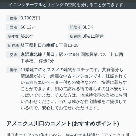
イニングテーブルとリビングの空間を分けることができます。
3,790万円
価格
66.12㎡
3LDK
面積
間取り
築28年
3階/11階建
築年数
所在階
埼玉県
川口市
南町
１丁目13-25
所在地
京浜東北線
「
川口
」駅 バス9分 国際興業バス「川口西
交通
中学校」 停歩2分
11階建てのオススメの建物がコチラです。共有部分も
備考
清潔感があり、綺麗な中古マンションです。妊娠されて
いる方もエレベーター付きの物件なので、快適に暮らす
ことができます。初めて訪れる街で暮らすのは不安がい
っぱいですよね。そんな方は、地域特化型の当社にお問
い合わせください。当社は確かな住宅情報をご提供して
いるので、安心してお任せいただけます。
アメニクス川口のコメント(おすすめポイント)
川口市エリアでの住まいなら、住み心地も快適な「アメニクス川