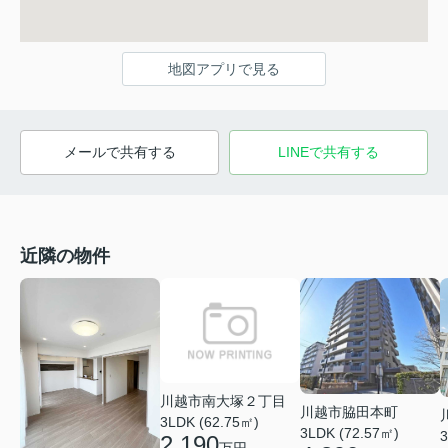
地図アプリで見る
メールで共有する
LINEで共有する
近隣の物件
川越市南大塚２丁目
川越市脇田本町
3LDK (62.75㎡)
3LDK (72.57㎡)
3
2,190