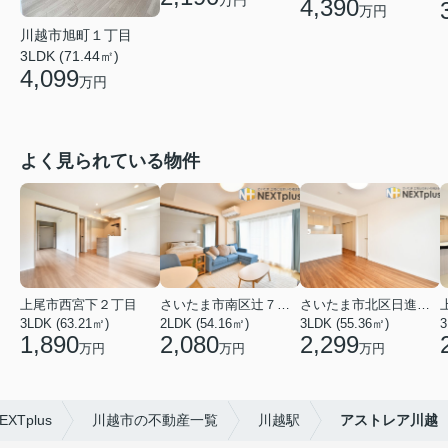
万円
4,390
万円
川越市旭町１丁目
3LDK (71.44㎡)
4,099
万円
よく見られている物件
上尾市西宮下２丁目
さいたま市南区辻７丁目
さいたま市北区日進町２丁目
3LDK (63.21㎡)
2LDK (54.16㎡)
3LDK (55.36㎡)
3
1,890
2,080
2,299
万円
万円
万円
Tplus
川越市の不動産一覧
川越駅
アストレア川越