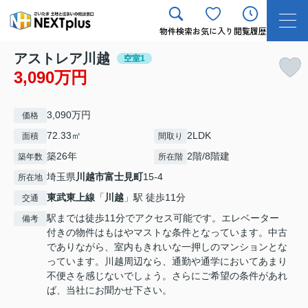
物件検索
お気に入り
閲覧履歴
アストレア川越
空室1
3,090万円
3,090万円
価格
72.33㎡
2LDK
面積
間取り
築26年
2階/8階建
築年数
所在階
埼玉県
川越市
富士見町
15-4
所在地
東武東上線
「
川越
」駅 徒歩11分
交通
駅までは徒歩11分でアクセス可能です。エレベーター
備考
付きの物件はもはやマストな条件となっています。中古
でありながら、室内もきれいな一押しのマンションとな
っています。川越周辺なら、通勤や通学においてあまり
不便さを感じないでしょう。さらにご希望の条件があれ
ば、当社にお聞かせ下さい。