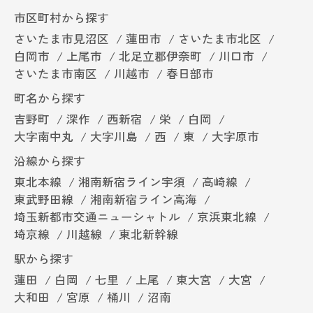
市区町村から探す
さいたま市見沼区
蓮田市
さいたま市北区
白岡市
上尾市
北足立郡伊奈町
川口市
さいたま市南区
川越市
春日部市
町名から探す
吉野町
深作
西新宿
栄
白岡
大字南中丸
大字川島
西
東
大字原市
沿線から探す
東北本線
湘南新宿ライン宇須
高崎線
東武野田線
湘南新宿ライン高海
埼玉新都市交通ニューシャトル
京浜東北線
埼京線
川越線
東北新幹線
駅から探す
蓮田
白岡
七里
上尾
東大宮
大宮
大和田
宮原
桶川
沼南