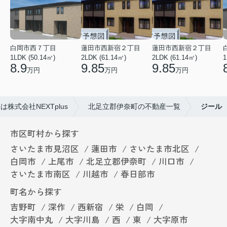
白岡市西７丁目
蓮田市西新宿２丁目
蓮田市西新宿２丁目
1LDK (50.14㎡)
2LDK (61.14㎡)
2LDK (61.14㎡)
1
8.9
9.85
9.85
万円
万円
万円
株式会社NEXTplus
北足立郡伊奈町の不動産一覧
ジール
市区町村から探す
さいたま市見沼区
蓮田市
さいたま市北区
白岡市
上尾市
北足立郡伊奈町
川口市
さいたま市南区
川越市
春日部市
町名から探す
吉野町
深作
西新宿
栄
白岡
大字南中丸
大字川島
西
東
大字原市