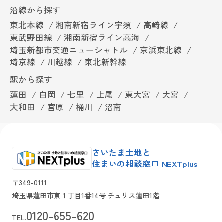
沿線から探す
東北本線
湘南新宿ライン宇須
高崎線
東武野田線
湘南新宿ライン高海
埼玉新都市交通ニューシャトル
京浜東北線
埼京線
川越線
東北新幹線
駅から探す
蓮田
白岡
七里
上尾
東大宮
大宮
大和田
宮原
桶川
沼南
さいたま土地と
住まいの相談窓口 NEXTplus
〒349-0111
埼玉県蓮田市東１丁目1番14号 チュリス蓮田1階
0120-655-620
TEL.