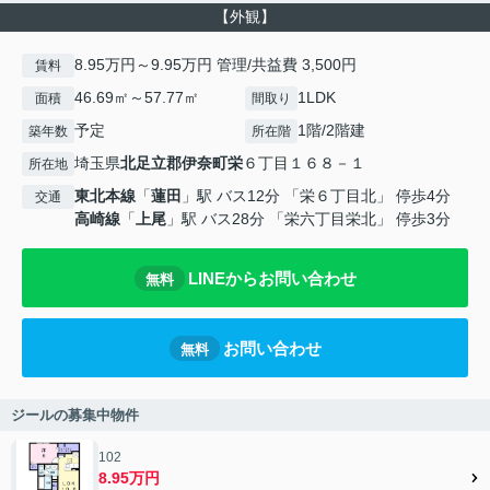
【外観】
8.95万円～9.95万円 管理/共益費 3,500円
賃料
46.69㎡～57.77㎡
1LDK
面積
間取り
予定
1階/2階建
築年数
所在階
埼玉県
北足立郡伊奈町
栄
６丁目１６８－１
所在地
東北本線
「
蓮田
」駅 バス12分 「栄６丁目北」 停歩4分
交通
高崎線
「
上尾
」駅 バス28分 「栄六丁目栄北」 停歩3分
LINEからお問い合わせ
無料
お問い合わせ
無料
ジールの募集中物件
102
8.95万円