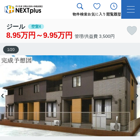
物件検索
お気に入り
閲覧履歴
ジール
空室4
8.95万円～9.95万円
管理/共益費 3,500円
1
/
20