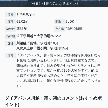
【外観】外観も気になるポイント
1,756.8万円
価格
61.02㎡
3LDK
面積
間取り
築31年
9階/10階建
築年数
所在階
埼玉県
川越市
大字的場
2572-2
所在地
川越線
「
的場
」駅 徒歩10分
交通
東武東上線
「
霞ヶ関
」駅 徒歩15分
「ダイアパレス川越・霞ヶ関」の物件情報をお探しなら
備考
お気軽にお問い合わせ下さい。地上10階建てなので、
開放感もあります。住み心地がしっかりと考えられた中
古マンションです。駅から徒歩10分の物件です。的場
近郊で不動産情報をお求めなら、当社にご依頼くださ
い。地域に詳しく、確かな物件情報をご紹介しておりま
す。
ダイアパレス川越・霞ヶ関のコメント(おすすめポ
イント)