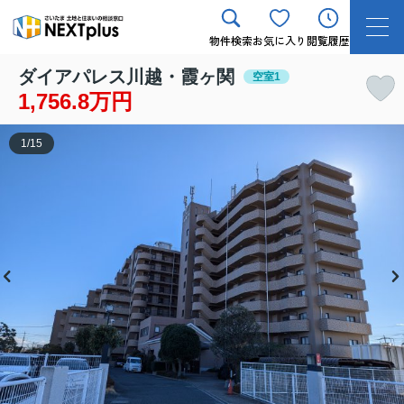
物件検索
お気に入り
閲覧履歴
ダイアパレス川越・霞ヶ関
空室1
1,756.8万円
1
/
15