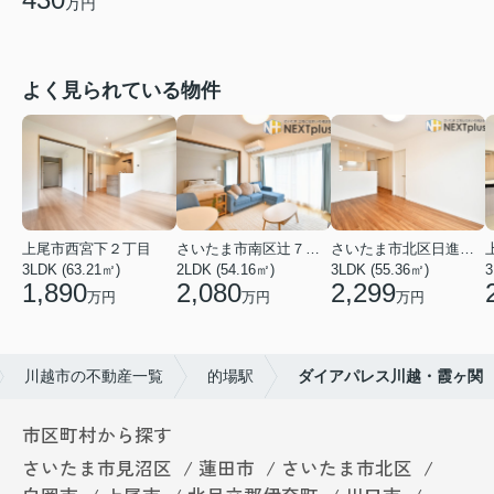
万円
よく見られている物件
上尾市西宮下２丁目
さいたま市南区辻７丁目
さいたま市北区日進町２丁目
3LDK (63.21㎡)
2LDK (54.16㎡)
3LDK (55.36㎡)
3
1,890
2,080
2,299
万円
万円
万円
川越市の不動産一覧
的場駅
ダイアパレス川越・霞ヶ関
市区町村から探す
さいたま市見沼区
蓮田市
さいたま市北区