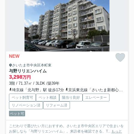
NEW
さいたま市中央区本町東
与野リリエンハイム
3,298
万円
3階 / 71.37㎡ / 3LDK /築39年
埼京線「北与野」駅 徒歩17分
京浜東北線「さいたま新都心」駅 徒歩22分
ペット飼育可
ペット相談
陽当り良好
エレベーター
リノベーション済
リフォーム済
ペット可
こだわりで選びたい方におすすめ。さいたま市中央区エリアで住まいを
お探しなら「与野リリエンハイム」。来訪者を確認できる、T...
もっと