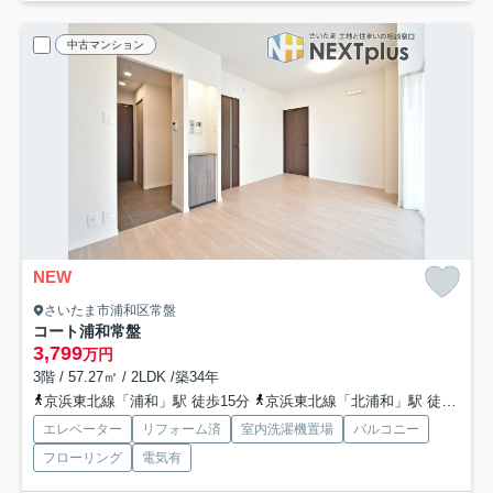
中古マンション
NEW
さいたま市浦和区常盤
コート浦和常盤
3,799
万円
3階 / 57.27㎡ / 2LDK /築34年
京浜東北線「浦和」駅 徒歩15分
京浜東北線「北浦和」駅 徒歩17分
エレベーター
リフォーム済
室内洗濯機置場
バルコニー
フローリング
電気有