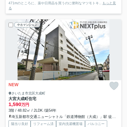
471mのところに、薬や日用品を買うのに便利なマツモトキ...
もっと見
る
中古マンション
NEW
さいたま市北区大成町
大宮大成町住宅
1,590
万円
3階 / 48.82㎡ / 2LDK /築54年
埼玉新都市交通ニューシャトル「鉄道博物館（大成）」駅 徒歩10分
陽当り良好
リフォーム済
室内洗濯機置場
バルコニー