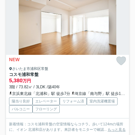
NEW
さいたま市浦和区常盤
コスモ浦和常盤
5,380
万円
3階 / 73.82㎡ / 3LDK /築40年
京浜東北線「北浦和」駅 徒歩7分
埼京線「南与野」駅 徒歩16分
京
陽当り良好
エレベーター
リフォーム済
室内洗濯機置場
バルコニー
フローリング
新着情報：コスモ浦和常盤の空室情報ならコチラ。歩いて124mの場所
に、イオン 北浦和店があります。来訪者をモニターで確認...
もっと見る