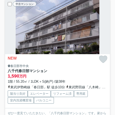
中古マンション
NEW
春日部市中央
八千代春日部マンション
1,590
万円
1階 / 55.20㎡ / 1LDK＋S(納戸) /築38年
東武伊勢崎線「春日部」駅 徒歩10分
東武野田線「八木崎」駅 徒歩18分
陽当り良好
エレベーター
リフォーム済
専用庭
室内洗濯機置場
バルコニー
ぜひ一度見ていただきたい、「八千代春日部マンション」です。家から