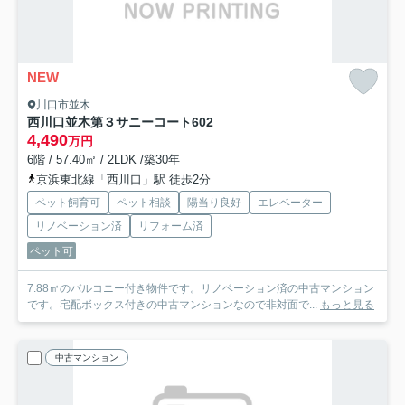
NEW
川口市並木
西川口並木第３サニーコート
602
4,490
万円
6階 / 57.40㎡ / 2LDK /築30年
京浜東北線「西川口」駅 徒歩2分
ペット飼育可
ペット相談
陽当り良好
エレベーター
リノベーション済
リフォーム済
ペット可
7.88㎡のバルコニー付き物件です。リノベーション済の中古マンション
です。宅配ボックス付きの中古マンションなので非対面で...
もっと見る
中古マンション