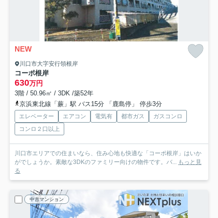
NEW
川口市大字安行領根岸
コーポ根岸
630
万円
3階 / 50.96㎡ / 3DK /築52年
京浜東北線「蕨」駅 バス15分 「鹿島停」 停歩3分
エレベーター
エアコン
電気有
都市ガス
ガスコンロ
コンロ２口以上
川口市エリアでの住まいなら、住み心地も快適な「コーポ根岸」はいか
がでしょうか。素敵な3DKのファミリー向けの物件です。バ...
もっと見
る
中古マンション