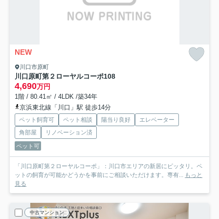
NEW
川口市原町
川口原町第２ローヤルコーポ
108
4,690
万円
1階 / 80.41㎡ / 4LDK /築34年
京浜東北線「川口」駅 徒歩14分
ペット飼育可
ペット相談
陽当り良好
エレベーター
角部屋
リノベーション済
ペット可
「川口原町第２ローヤルコーポ」：川口市エリアの新居にピッタリ。ペ
ットの飼育が可能かどうかを事前にご相談いただけます。専有...
もっと
見る
中古マンション