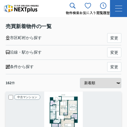
物件検索
お気に入り
閲覧履歴
売買新着物件の一覧
市区町村から探す
変更
沿線・駅から探す
変更
条件から探す
変更
162
件
中古マンション