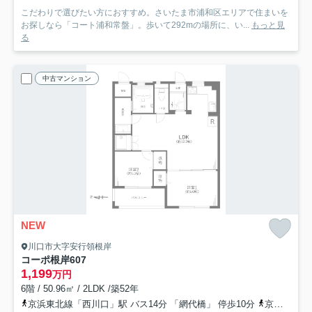
こだわりで選びたい方におすすめ。さいたま市浦和区エリアで住まいを
お探しなら「コート浦和常盤」。歩いて292mの場所に、い...
もっと見
る
中古マンション
NEW
川口市大字安行領根岸
コーポ根岸
607
1,199
万円
6階 / 50.96㎡ / 2LDK /築52年
京浜東北線「西川口」駅 バス14分 「網代橋」 停歩10分
京浜東北線「蕨」駅 バス17分 「鹿島」 停歩5分