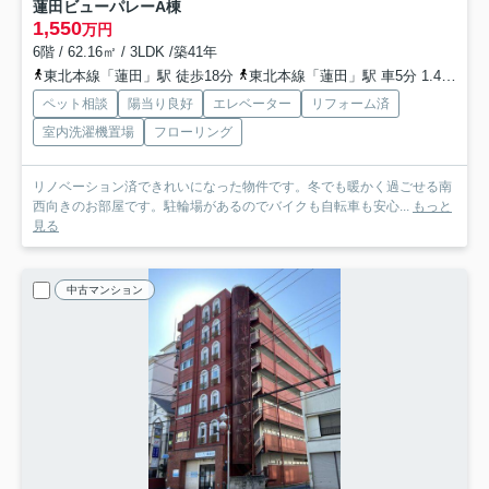
蓮田ビューパレーA棟
1,550
万円
6階 / 62.16㎡ / 3LDK /築41年
東北本線「蓮田」駅 徒歩18分
東北本線「蓮田」駅 車5分 1.4km
埼
ペット相談
陽当り良好
エレベーター
リフォーム済
室内洗濯機置場
フローリング
リノベーション済できれいになった物件です。冬でも暖かく過ごせる南
西向きのお部屋です。駐輪場があるのでバイクも自転車も安心...
もっと
見る
中古マンション