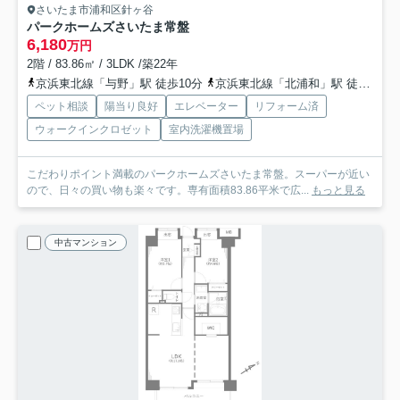
さいたま市浦和区針ヶ谷
パークホームズさいたま常盤
6,180
万円
2階 / 83.86㎡ / 3LDK /築22年
京浜東北線「与野」駅 徒歩10分
京浜東北線「北浦和」駅 徒歩15分
ペット相談
陽当り良好
エレベーター
リフォーム済
ウォークインクロゼット
室内洗濯機置場
こだわりポイント満載のパークホームズさいたま常盤。スーパーが近い
ので、日々の買い物も楽々です。専有面積83.86平米で広...
もっと見る
中古マンション