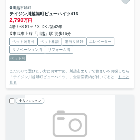
川越市旭町
テイジン川越旭町ビューハイツ
416
2,790
万円
4階 / 68.81㎡ / 3LDK /築42年
東武東上線「川越」駅 徒歩16分
ペット飼育可
ペット相談
陽当り良好
エレベーター
リノベーション済
リフォーム済
ペット可
こだわりで選びたい方におすすめ。川越市エリアで住まいをお探しなら
「テイジン川越旭町ビューハイツ」。全居室収納が付いてると...
もっと
見る
中古マンション