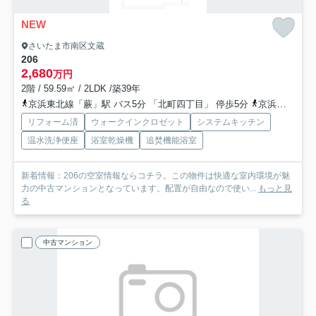
NEW
さいたま市南区文蔵
206
2,680
万円
2階 / 59.59㎡ / 2LDK /築39年
京浜東北線「蕨」駅 バス5分 「北町四丁目」 停歩5分
京浜東北線「南浦和」駅 徒歩24分
リフォーム済
ウォークインクロゼット
システムキッチン
温水洗浄便座
浴室乾燥機
追焚機能浴室
新着情報：206の空室情報ならコチラ。この物件は快適な室内環境が魅
力の中古マンションとなっています。配置が自由なので使い...
もっと見
る
中古マンション