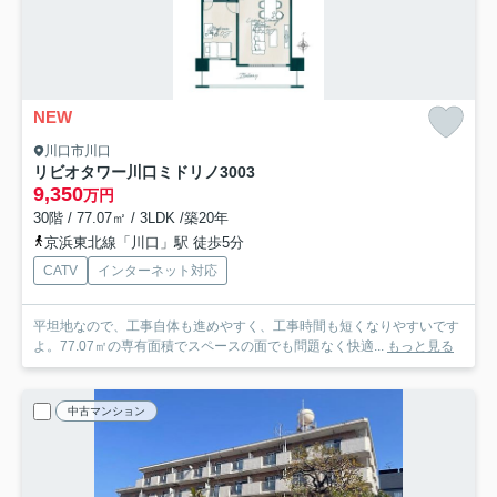
NEW
川口市川口
リビオタワー川口ミドリノ
3003
9,350
万円
30階 / 77.07㎡ / 3LDK /築20年
京浜東北線「川口」駅 徒歩5分
CATV
インターネット対応
平坦地なので、工事自体も進めやすく、工事時間も短くなりやすいです
よ。77.07㎡の専有面積でスペースの面でも問題なく快適...
もっと見る
中古マンション