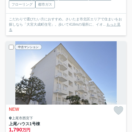
フローリング
都市ガス
こだわりで選びたい方におすすめ。さいたま市北区エリアで住まいをお
探しなら「大宮大成町住宅」。歩いて418mの場所に、イオ...
もっと見
る
中古マンション
NEW
上尾市西宮下
上尾ハウス1号棟
1,790
万円