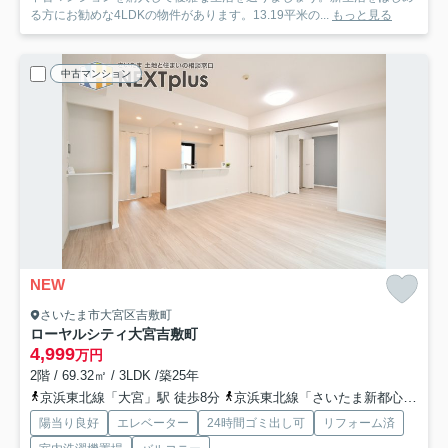
る方にお勧めな4LDKの物件があります。13.19平米の...
もっと見る
中古マンション
NEW
さいたま市大宮区吉敷町
ローヤルシティ大宮吉敷町
4,999
万円
2階 / 69.32㎡ / 3LDK /築25年
京浜東北線「大宮」駅 徒歩8分
京浜東北線「さいたま新都心」駅 徒歩15分
陽当り良好
エレベーター
24時間ゴミ出し可
リフォーム済