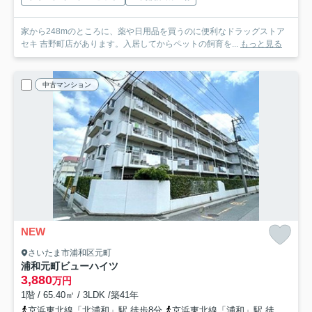
家から248mのところに、薬や日用品を買うのに便利なドラッグストア
セキ 吉野町店があります。入居してからペットの飼育を...
もっと見る
中古マンション
NEW
さいたま市浦和区元町
浦和元町ビューハイツ
3,880
万円
1階 / 65.40㎡ / 3LDK /築41年
京浜東北線「北浦和」駅 徒歩8分
京浜東北線「浦和」駅 徒歩27分