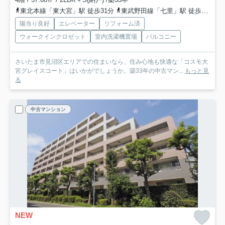
東北本線「東大宮」駅 徒歩31分
東武野田線「七里」駅 徒歩30分
陽当り良好
エレベーター
リフォーム済
ウォークインクロゼット
室内洗濯機置場
バルコニー
さいたま市見沼区エリアでの住まいなら、住み心地も快適な「コスモ大
宮グレイスコート」はいかがでしょうか。築33年の中古マン...
もっと見
る
中古マンション
NEW