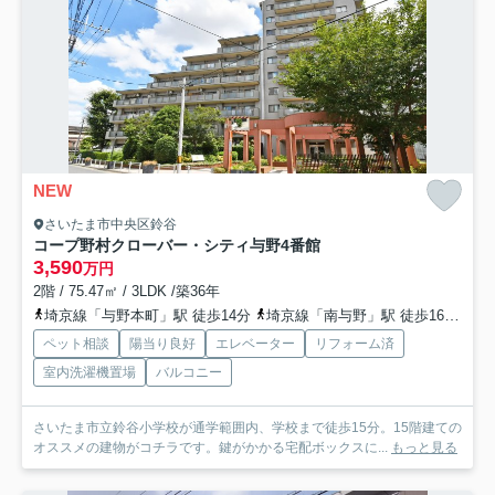
NEW
さいたま市中央区鈴谷
コープ野村クローバー・シティ与野4番館
3,590
万円
2階 / 75.47㎡ / 3LDK /築36年
埼京線「与野本町」駅 徒歩14分
埼京線「南与野」駅 徒歩16分
京
ペット相談
陽当り良好
エレベーター
リフォーム済
室内洗濯機置場
バルコニー
さいたま市立鈴谷小学校が通学範囲内、学校まで徒歩15分。15階建ての
オススメの建物がコチラです。鍵がかかる宅配ボックスに...
もっと見る