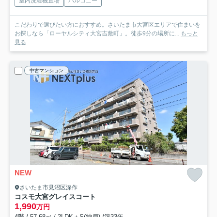
室内洗濯機置場
バルコニー
こだわりで選びたい方におすすめ。さいたま市大宮区エリアで住まいを
お探しなら「ローヤルシティ大宮吉敷町」。徒歩9分の場所に...
もっと
見る
中古マンション
NEW
さいたま市見沼区深作
コスモ大宮グレイスコート
1,990
万円
4階 / 57.68㎡ / 2LDK＋S(納戸) /築33年