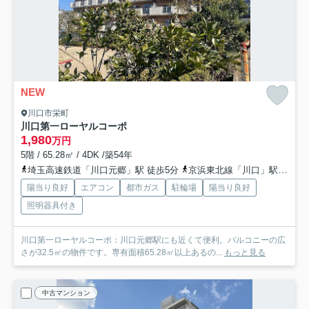
NEW
川口市栄町
川口第一ローヤルコーポ
1,980
万円
5階 / 65.28㎡ / 4DK /築54年
埼玉高速鉄道「川口元郷」駅 徒歩5分
京浜東北線「川口」駅 徒歩14分
陽当り良好
エアコン
都市ガス
駐輪場
陽当り良好
照明器具付き
川口第一ローヤルコーポ：川口元郷駅にも近くて便利。バルコニーの広
さが32.5㎡の物件です。専有面積65.28㎡以上あるの...
もっと見る
中古マンション