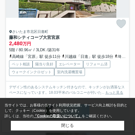
さいたま市北区日進町
藤和シティコープ大宮宮原
2,480
万円
5階 / 80.96㎡ / 3LDK /築31年
高崎線「宮原」駅 徒歩11分
川越線「日進」駅 徒歩18分
埼玉新都市交通ニューシャトル「東宮原」駅 徒歩24分
ペット相談
陽当り良好
エレベーター
リフォーム済
ウォークインクロゼット
室内洗濯機置場
デザイン性のあるシステムキッチン付きなので、キッチンがお洒落なス
ペースになっています。18.03平米のバルコニーが付いた...
もっと見る
当サイトでは、お客様の当サイト利用状況把握、サービス向上検討を目的と
中古マンション
して、クッキー（Cookie）を使用しています。
詳しくは、当社の
「Cookieの取扱いについて」
をご確認ください。
閉じる
検索条件を変更
まとめてお問い合わせ