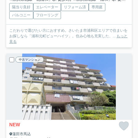
陽当り良好
エレベーター
リフォーム済
専用庭
バルコニー
フローリング
こだわりで選びたい方におすすめ。さいたま市浦和区エリアで住まいを
お探しなら「浦和元町ビューハイツ」。住み心地も充実した、...
もっと
見る
中古マンション
NEW
蓮田市馬込