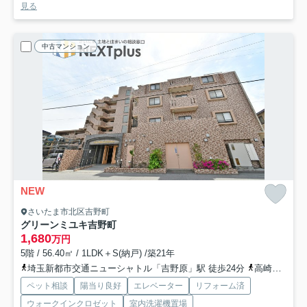
見る
中古マンション
NEW
さいたま市北区吉野町
グリーンミユキ吉野町
1,680
万円
5階 / 56.40㎡ / 1LDK＋S(納戸) /築21年
埼玉新都市交通ニューシャトル「吉野原」駅 徒歩24分
高崎線「宮原」駅 徒歩25分
ペット相談
陽当り良好
エレベーター
リフォーム済
ウォークインクロゼット
室内洗濯機置場