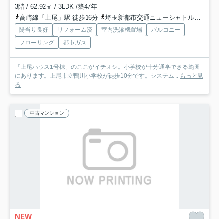
3階 / 62.92㎡ / 3LDK /築47年
高崎線「上尾」駅 徒歩16分
埼玉新都市交通ニューシャトル「吉野原」駅 徒歩42分
陽当り良好
リフォーム済
室内洗濯機置場
バルコニー
フローリング
都市ガス
「上尾ハウス1号棟」のここがイチオシ。小学校が十分通学できる範囲
にあります。上尾市立鴨川小学校が徒歩10分です。システム...
もっと見
る
中古マンション
NEW