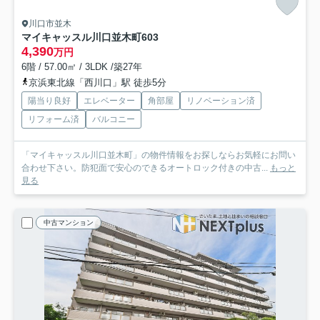
川口市並木
マイキャッスル川口並木町
603
4,390
万円
6階 / 57.00㎡ / 3LDK /築27年
京浜東北線「西川口」駅 徒歩5分
陽当り良好
エレベーター
角部屋
リノベーション済
リフォーム済
バルコニー
「マイキャッスル川口並木町」の物件情報をお探しならお気軽にお問い
合わせ下さい。防犯面で安心のできるオートロック付きの中古...
もっと
見る
中古マンション