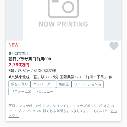
NEW
川口市前川
朝日プラザ川口前川
608
2,790
万円
6階 / 78.52㎡ / 4LDK /築39年
京浜東北線「蕨」駅 バス9分 国際興業バス「前川一丁目」 停歩6分
陽当り良好
エレベーター
角部屋
リノベーション済
リフォーム済
バルコニー
三口コンロが付いた中古マンションです。シューズボックス付きなの
で、中古マンションの顔である玄関もすっきりです。こちらの中...
もっ
と見る