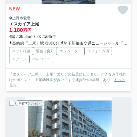
NEW
上尾市愛宕
エスカイア上尾
1,180
万円
4階 / 39.35㎡ / 2K /築45年
高崎線「上尾」駅 徒歩8分
埼玉新都市交通ニューシャトル「原市」駅 徒歩46分
ペット相談
陽当り良好
エレベーター
リフォーム済
エアコン
バルコニー
「エスカイア上尾」：上尾市エリアの新居にピッタリ。小さなお子様向
けのポイント。上尾幼稚園が歩いてすぐ徒歩6分の場所にあり...
もっと
見る
中古マンション