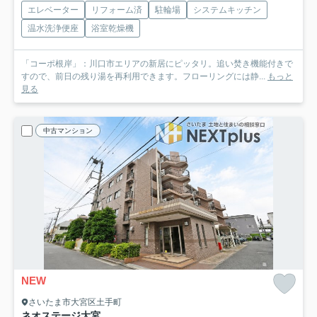
エレベーター
リフォーム済
駐輪場
システムキッチン
温水洗浄便座
浴室乾燥機
「コーポ根岸」：川口市エリアの新居にピッタリ。追い焚き機能付きで
すので、前日の残り湯を再利用できます。フローリングには静...
もっと
見る
中古マンション
NEW
さいたま市大宮区土手町
ネオステージ大宮