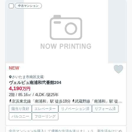
中古マンション
NEW
さいたま市南区文蔵
ヴェルビュ南浦和弐番館
204
4,190
万円
2階 / 85.16㎡ / 4LDK /築25年
京浜東北線「南浦和」駅 徒歩18分
武蔵野線「南浦和」駅 徒歩18分
陽当り良好
エレベーター
リノベーション済
リフォーム済
バルコニー
フローリング
中古マンションを購入して優雅な生活を送りましょう。新生活をはじめ