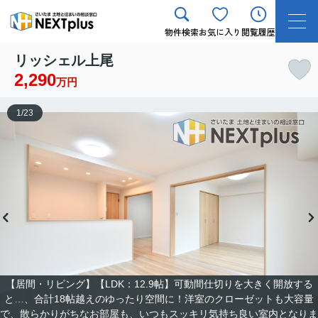
物件検索
お気に入り
閲覧履歴
リッシェル上尾
2,290
万円
1
/
23
【居間・リビング】【LDK：12.9帖】可動間仕切りを大きく開放する
と…、合計18帖越えのゆったり空間に！洋室のクローゼットも大容量
で、散らかりがちなお部屋も、いつもスッキリ気持ち良い室内となりま