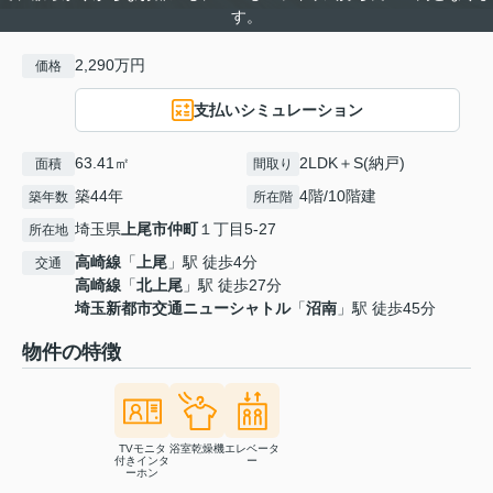
す。
2,290万円
価格
支払いシミュレーション
63.41㎡
2LDK＋S(納戸)
面積
間取り
築44年
4階/10階建
築年数
所在階
埼玉県
上尾市
仲町
１丁目5-27
所在地
高崎線
「
上尾
」駅 徒歩4分
交通
高崎線
「
北上尾
」駅 徒歩27分
埼玉新都市交通ニューシャトル
「
沼南
」駅 徒歩45分
物件の特徴
TVモニタ
浴室乾燥機
エレベータ
付きインタ
ー
ーホン