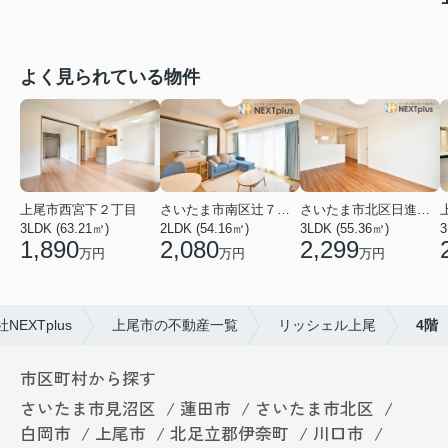
よく見られている物件
上尾市西宮下２丁目
さいたま市南区辻７丁目
さいたま市北区日進町２丁目
3LDK (63.21㎡)
2LDK (54.16㎡)
3LDK (55.36㎡)
3
1,890
2,080
2,299
万円
万円
万円
EXTplus
上尾市の不動産一覧
リッシェル上尾
4階
市区町村から探す
さいたま市見沼区
蓮田市
さいたま市北区
白岡市
上尾市
北足立郡伊奈町
川口市