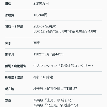
2,290万円
価格
15,200円
管理費
2LDK＋S(納戸)
間取り / 詳細
LDK 12.9帖
/
洋室 5.8帖
/
洋室 6.0帖
/
S 4.8帖
南東
向き
1982年3月 (築44年)
築年月
中古マンション / 鉄骨鉄筋コンクリート
種別 / 建物構造
4階 / 10階建
所在階 / 階建
埼玉県
上尾市
仲町
１丁目5-27
所在地
高崎線
「
上尾
」駅 徒歩4分
交通
高崎線
「
北上尾
」駅 徒歩27分