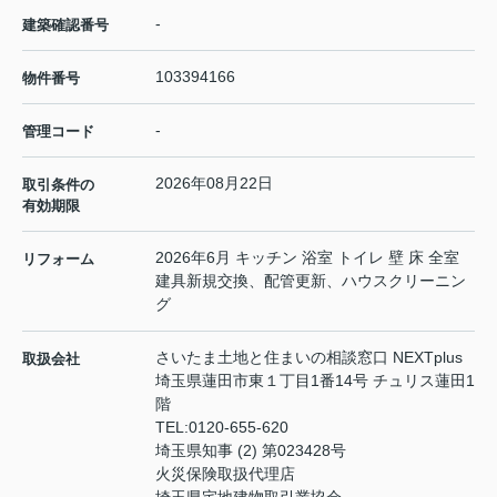
-
建築確認番号
103394166
物件番号
-
管理コード
2026年08月22日
取引条件の
有効期限
2026年6月 キッチン 浴室 トイレ 壁 床 全室
リフォーム
建具新規交換、配管更新、ハウスクリーニン
グ
さいたま土地と住まいの相談窓口 NEXTplus
取扱会社
埼玉県蓮田市東１丁目1番14号 チュリス蓮田1
階
TEL:
0120-655-620
埼玉県知事 (2) 第023428号
火災保険取扱代理店
埼玉県宅地建物取引業協会