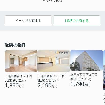
すべて見る
メールで共有する
LINEで共有する
近隣の物件
上尾市西宮下２丁目
上尾市西宮下２丁目
上尾市西宮下３丁目
3LDK (62.92㎡)
3LDK (63.21㎡)
3LDK (73.79㎡)
1,790
1,890
2,190
万円
万円
万円
2