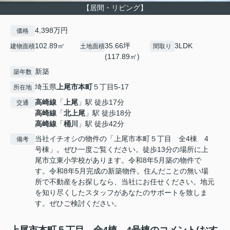
【居間・リビング】
4,398万円
価格
102.89㎡
35.66坪
3LDK
建物面積
土地面積
間取り
(117.89㎡)
新築
築年数
埼玉県
上尾市
本町
５丁目5-17
所在地
高崎線
「
上尾
」駅 徒歩17分
交通
高崎線
「
北上尾
」駅 徒歩18分
高崎線
「
桶川
」駅 徒歩42分
当社イチオシの物件の「上尾市本町５丁目 全4棟 4
備考
号棟」。ぜひ一度ご覧ください。徒歩13分の場所に上
尾市立東小学校があります。令和8年5月築の物件で
す。令和8年5月完成の新築物件。住んだことの無い場
所で不動産をお探しなら、当社にお任せください。地元
を知り尽くしたスタッフがあなたのサポートを致しま
す。ぜひご検討ください。