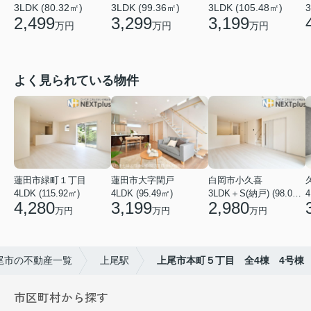
3LDK (80.32㎡)
3LDK (99.36㎡)
3LDK (105.48㎡)
3
2,499
3,299
3,199
万円
万円
万円
よく見られている物件
蓮田市緑町１丁目
蓮田市大字閏戸
白岡市小久喜
4LDK (115.92㎡)
4LDK (95.49㎡)
3LDK＋S(納戸) (98.01㎡)
4
4,280
3,199
2,980
万円
万円
万円
尾市の不動産一覧
上尾駅
上尾市本町５丁目 全4棟 4号棟
市区町村から探す