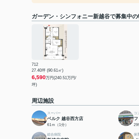
ガーデン・シンフォニー新越谷で募集中の
712
27.40坪 (90.61㎡)
6,590
万円(240.51万円/
坪)
周辺施設
スーパー
コ
ベルク 越谷西方店
フ
61ｍ（1分）
2
総合病院
保