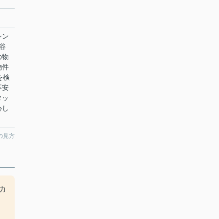
シン
谷
の物
物件
を検
不安
タッ
心し
の見方
力
、