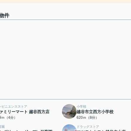
物件
ンビニエンスストア
小学校
ァミリーマート 越谷西方店
越谷市立西方小学校
99ｍ（4分）
620ｍ（8分）
育園
ドラッグストア