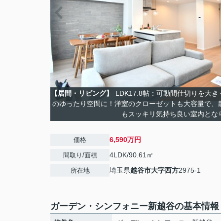
【居間・リビング】
LDK17.8帖：可動間仕切りを大
のゆったり空間に！洋室のクローゼットも大容量で、
もスッキリ気持ち良い室内とな
6,590万円
価格
4LDK/90.61㎡
間取り/面積
埼玉県
越谷市
大字西方
2975-1
所在地
ガーデン・シンフォニー新越谷の基本情報