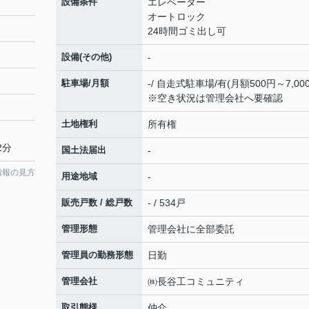
設備条件
エレベーター
オートロック
24時間ゴミ出し可
設備(その他)
-
駐車場/月額
-/ 自走式駐車場/有(月額500円～7,00
※空き状況は管理会社へ要確認
土地権利
所有権
2分
国土法届出
-
情報の見方
用途地域
-
販売戸数 / 総戸数
- / 534戸
管理形態
管理会社に全部委託
管理員の勤務形態
日勤
管理会社
㈱長谷工コミュニティ
取引態様
仲介