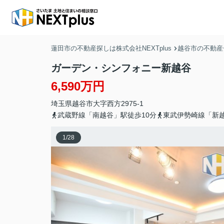
蓮田市の不動産探しは株式会社NEXTplus
越谷市の不動産
ガーデン・シンフォニー新越谷
6,590万円
埼玉県
越谷市
大字西方
2975-1
武蔵野線「南越谷」駅徒歩10分
東武伊勢崎線「新越
1
/
28