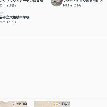
ングリッシュガーデン保育園
マツモトキヨシ越谷赤山店
421ｍ（18分）
1483ｍ（19分）
学校
谷市立大相模中学校
678ｍ（21分）