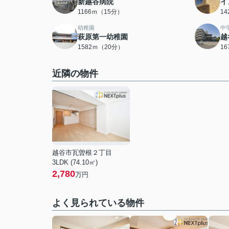
新越谷病院
イ
1166ｍ（15分）
1
幼稚園
中
萩原第一幼稚園
越
1582ｍ（20分）
1
近隣の物件
越谷市瓦曽根２丁目
3LDK (74.10㎡)
2,780
万円
よく見られている物件