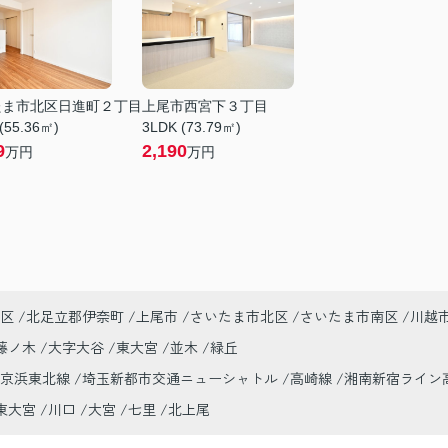
たま市北区日進町２丁目
上尾市西宮下３丁目
(55.36㎡)
3LDK (73.79㎡)
9
2,190
万円
万円
区
北足立郡伊奈町
上尾市
さいたま市北区
さいたま市南区
川越
藤ノ木
大字大谷
東大宮
並木
緑丘
京浜東北線
埼玉新都市交通ニューシャトル
高崎線
湘南新宿ライン
東大宮
川口
大宮
七里
北上尾