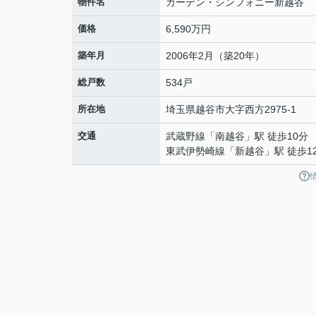
物件名
ガーデン・シンフォニー新越谷
価格
6,590万円
築年月
2006年2月（築20年）
総戸数
534戸
所在地
埼玉県
越谷市
大字西方
2975-1
交通
武蔵野線
「
南越谷
」駅 徒歩10分
東武伊勢崎線
「
新越谷
」駅 徒歩1