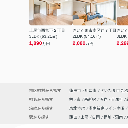
上尾市西宮下２丁目
さいたま市南区辻７丁目
さい
3LDK (63.21㎡)
2LDK (54.16㎡)
3LDK 
1,890
2,080
2,29
万円
万円
市区町村から探す
蓮田市
川口市
さいたま市見沼
町名から探す
栄
東
西新宿
深作
日進町
沿線から探す
東北本線
湘南新宿ライン宇須
駅から探す
蓮田
上尾
白岡
桶川
沼南