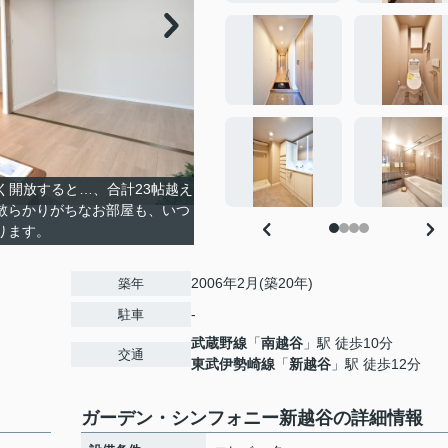
きく開放すると…、合計23帖越え
散らかりがちなお部屋も、いつ
ります。
2006年2月(築20年)
築年
-
駐車
武蔵野線
「
南越谷
」駅 徒歩10分
交通
東武伊勢崎線
「
新越谷
」駅 徒歩12分
ガーデン・シンフォニー新越谷の詳細情報